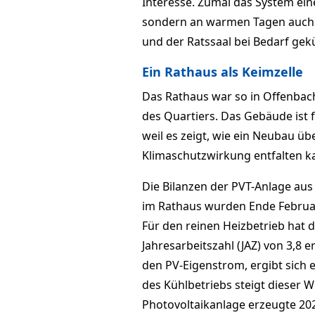
Interes­se. Zumal das System ein
sondern an warmen Tagen auch k
und der Ratssaal bei Bedarf gekü
Ein Rathaus als Keimzelle
Das Rathaus war so in Offenbach 
des Quartiers. Das Gebäude ist 
weil es zeigt, wie ein Neu­bau ü
Klimaschutzwirkung entfalten k
Die Bilanzen der PVT-Anlage aus
im Rathaus wurden Ende Februar 
Für den reinen Heizbetrieb hat
Jahresarbeitszahl (JAZ) von 3,8 e
den PV-Eigenstrom, ergibt sich e
des Kühlbetriebs steigt dieser W
Photovoltaikanlage erzeugte 20