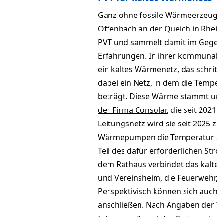
Ganz ohne fossile Wärmeerzeu­gu
Offenbach an der Queich
in Rhe
PVT und sammelt damit im Gegens
Erfahrungen. In ihrer kom­muna
ein kaltes Wärmenetz, das schrit
dabei ein Netz, in dem die Temp
beträgt. Diese Wär­me stammt 
der Firma Conso­lar
, die seit 20
Leitungsnetz wird sie seit 2025 
Wärmepumpen die Tempera­tur au
Teil des dafür erforder­li­chen
dem Rathaus verbindet das kalt
und Vereins­heim, die Feuerwehr,
Perspektivisch kön­nen sich au
anschließen. Nach Angaben der 