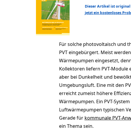
Dieser Artikel ist origin
jetzt ein kostenloses Pr
Für solche photovoltaisch und t
PVT eingebürgert. Meist wer­den
Wärmepumpen eingesetzt, denn i
Kollektoren liefern PVT-Module 
aber bei Dunkelheit und bewöl
Umgebungsluft. Eine mit den P
erreicht zumeist höhere Effizien
Wärmepumpen. Ein PVT-System 
Luftwärmepumpen typischen Vent
Gerade für
kommunale PVT-Anwe
ein Thema sein.