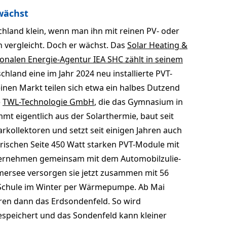
wächst
chland klein, wenn man ihn mit reinen PV- oder
 vergleicht. Doch er wächst. Das
Solar Heating &
onalen Energie-Agentur IEA SHC zählt in seinem
chland eine im Jahr 2024 neu installierte PVT-
einen Markt teilen sich etwa ein halbes Dutzend
e
TWL-Technologie GmbH
, die das Gymnasium in
mmt eigentlich aus der Solarthermie, baut seit
kollektoren und setzt seit einigen Jahren auch
ktrischen Seite 450 Watt starken PVT-Module mit
ternehmen gemeinsam mit dem Automobilzulie­
ersee versorgen sie jetzt zusammen mit 56
 Schule im Winter per Wärmepumpe. Ab Mai
oren dann das Erdsondenfeld. So wird
speichert und das Sondenfeld kann kleiner