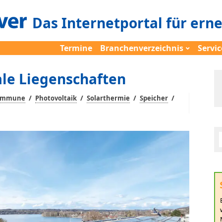
Das Internetportal für ern
Termine
Branchenverzeichnis
Servic
le Liegenschaften
/
/
/
/
kommune
Photovoltaik
Solarthermie
Speicher