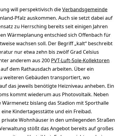
ng will perspektivisch die
Verbandsgemeinde
inland-Pfalz auskommen. Auch sie setzt dabei auf
atz zu Herrsching bereits seit einigen Jahren
len Wärmeplanung ent­schied sich Offenbach für
tweise wachsen soll. Der Begriff „kalt“ beschreibt
eratur nur etwa zehn bis zwölf Grad Celsius
unter anderem aus 200
PVT-Luft-Sole-Kollekto­ren
21 auf dem Rathausdach arbei­ten. Über ein
zu weiteren Gebäuden transpor­tiert, wo
f das jeweils benötigte Heiz­niveau anheben. Ein
 Stroms kommt wiede­rum aus Photovoltaik. Neben
e Wärmenetz bislang das Stadion mit Sporthalle
 eine Kindertagesstätte und ein Freibad.
ch private Wohnhäuser in den umliegenden Straßen
Verwaltung stößt das Ange­bot bereits auf großes