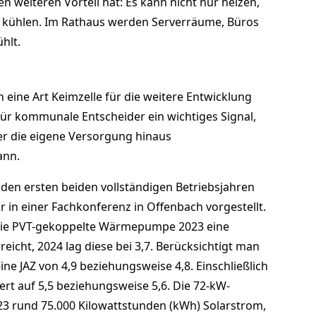
en weiteren Vorteil hat: Es kann nicht nur heizen,
üh­len. Im Rathaus werden Serverräu­me, Büros
hlt.
eine Art Keimzelle für die weitere Ent­wick­lung
für kommunale Entscheider ein wich­tiges Signal,
ber die eigene Versorgung hinaus
ann.
 den ersten beiden vollständigen Betriebsjahren
in einer Fachkonfe­renz in Offenbach vorgestellt.
 die PVT-gekoppelte Wärmepumpe 2023 eine
rreicht, 2024 lag diese bei 3,7. Berücksichtigt man
ine JAZ von 4,9 beziehungsweise 4,8. Einschließlich
ert auf 5,5 beziehungsweise 5,6. Die 72-kW-
23 rund 75.000 Kilowattstunden (kWh) Solarstrom,