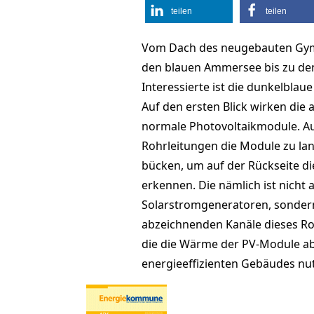
teilen
teilen
Vom Dach des neugebauten Gymn
den blauen Ammersee bis zu den
Interessierte ist die dunkel­bla
Auf den ersten Blick wirken die 
normale Photovoltaikmo­dule. Au
Rohrleitungen die Module zu la
bücken, um auf der Rückseite d
erkennen. Die nämlich ist nicht 
Solarstromgeneratoren, son­dern 
abzeichnenden Kanäle dieses Rol
die die Wärme der PV-Module abt
energieeffizienten Gebäu­des nu