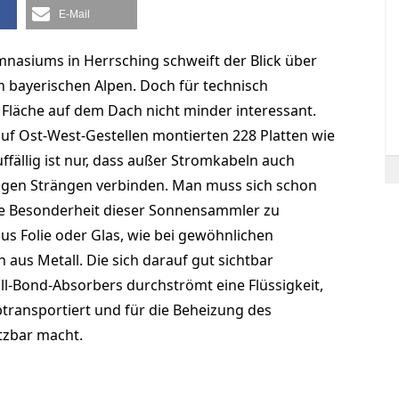
E-Mail
asiums in Herrsching schweift der Blick über
 bayerischen Alpen. Doch für technisch
ue Fläche auf dem Dach nicht minder interessant.
auf Ost-West-Gestellen montierten 228 Platten wie
ffällig ist nur, dass außer Stromkabeln auch
ngen Strängen verbinden. Man muss sich schon
ie Besonderheit dieser Sonnensamm­ler zu
aus Folie oder Glas, wie bei gewöhn­lichen
aus Metall. Die sich darauf gut sichtbar
l-Bond-Absorbers durchströmt eine Flüssigkeit,
rans­por­tiert und für die Beheizung des
tzbar macht.