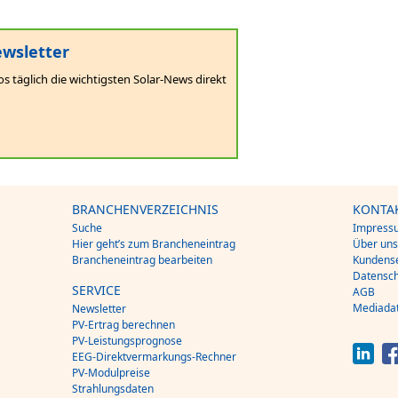
wsletter
os täglich die wichtigsten Solar-News direkt
BRANCHENVERZEICHNIS
KONTA
Suche
Impress
Hier geht’s zum Brancheneintrag
Über un
Brancheneintrag bearbeiten
Kundense
Datensch
SERVICE
AGB
Mediada
Newsletter
PV-Ertrag berechnen
PV-Leistungsprognose
EEG-Direktvermarkungs-Rechner
PV-Modulpreise
Strahlungsdaten