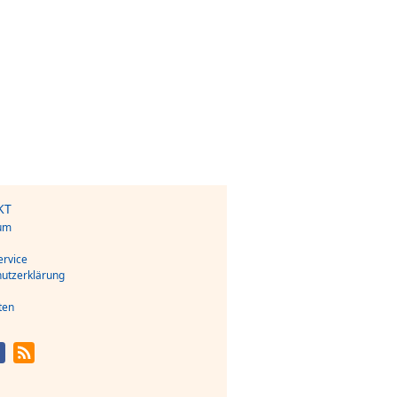
KT
um
s
rvice
utzerklärung
ten