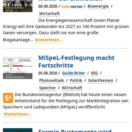
/
/
/
06.08.2026
Bioenergie
Foto: Green Planet
Energy
Wirtschaft
Die Energiegenossenschaft Green Planet
Energy will ihre Gaskunden bis 2027 zu 100 Prozent mit grünen
Gasen versorgen. Dazu stellt sie nun eine große
Biogasanlage…
Weiterlesen...
MiSpeL-Festlegung macht
Fortschritte
/
/
/
05.08.2026
Guido Bröer
EEG
Grafik:
Bundesnetzagentur
/
/
/
Photovoltaik
Politik
Solarthemen
/
Speicher
Wirtschaft
Die Bundesnetzagentur (BNetzA) hat heute einen neuen
Arbeitsstand für die Festlegung zur Marktintegration von
Speichern und Ladepunkten (MiSpeL) veröffentlicht.
Weiterlesen...
Fermin Bustamante wird