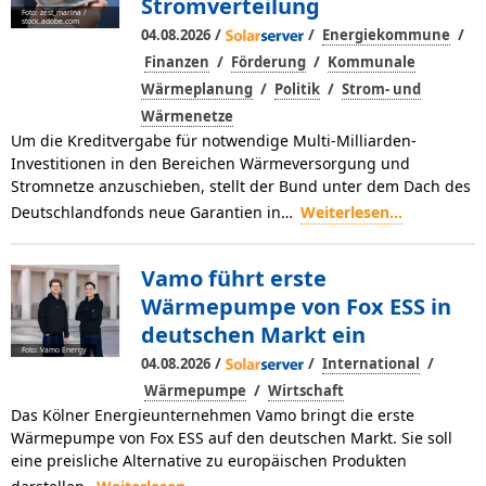
Stromverteilung
Foto: zest_marina /
stock.adobe.com
/
/
/
04.08.2026
Energiekommune
/
/
Finanzen
Förderung
Kommunale
/
/
Wärmeplanung
Politik
Strom- und
Wärmenetze
Um die Kreditvergabe für notwendige Multi-Milliarden-
Investitionen in den Bereichen Wärmeversorgung und
Stromnetze anzuschieben, stellt der Bund unter dem Dach des
Deutschlandfonds neue Garantien in…
Weiterlesen...
Vamo führt erste
Wärmepumpe von Fox ESS in
deutschen Markt ein
Foto: Vamo Energy
/
/
/
04.08.2026
International
/
Wärmepumpe
Wirtschaft
Das Kölner Energieunternehmen Vamo bringt die erste
Wärmepumpe von Fox ESS auf den deutschen Markt. Sie soll
eine preisliche Alternative zu europäischen Produkten