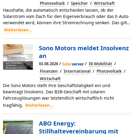
/
/
Photovoltaik
Speicher
Wirtschaft
Haushalte, die automatisch entscheiden lassen, ob der
Solarstrom vom Dach für den Eigenverbrauch oder das E-Auto
verwendet wird, können ihre Stromrechnung senken. Das gilt…
Weiterlesen...
Sono Motors meldet Insolvenz
an
/
/
/
03.08.2026
EE-Mobilität
Foto: Birgit Reitz-
Hofmann /
stock.adobe.com
/
/
/
Finanzen
International
Photovoltaik
Wirtschaft
Die Sono Motors stellt ihre Geschäftstätigkeit ein und
beantragt Insolvenz. Das B2B-Geschäft mit solaren
Fahrzeuglösungen war letztendlich wirtschaftlich nicht
tragfähig.
Weiterlesen...
ABO Energy:
Stillhaltevereinbarung mit