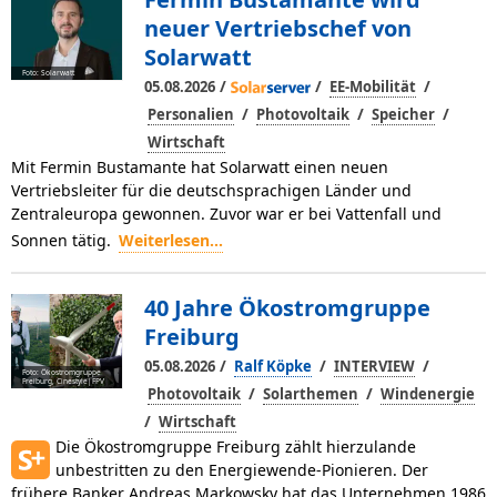
neuer Vertriebschef von
Solarwatt
Foto: Solarwatt
/
/
/
05.08.2026
EE-Mobilität
/
/
/
Personalien
Photovoltaik
Speicher
Wirtschaft
Mit Fermin Bustamante hat Solarwatt einen neuen
Vertriebsleiter für die deutschsprachigen Länder und
Zentraleuropa gewonnen. Zuvor war er bei Vattenfall und
Sonnen tätig.
Weiterlesen...
40 Jahre Ökostromgruppe
Freiburg
/
/
/
05.08.2026
Ralf Köpke
INTERVIEW
Foto: Ökostromgruppe
Freiburg, Cinestyle|FPV
/
/
Photovoltaik
Solarthemen
Windenergie
/
Wirtschaft
Die Ökostromgruppe Freiburg zählt hierzulande
unbestritten zu den Energiewende-Pionieren. Der
frühere Banker Andreas Markowsky hat das Unternehmen 1986