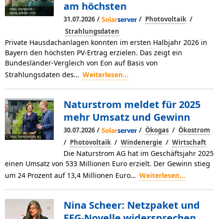
am höchsten
Foto: Halfpoint /
stock.adobe.com
/
/
/
31.07.2026
Photovoltaik
Strahlungsdaten
Private Hausdachanlagen konnten im ersten Halbjahr 2026 in
Bayern den höchsten PV-Ertrag erzielen. Das zeigt ein
Bundesländer-Vergleich von Eon auf Basis von
Strahlungsdaten des…
Weiterlesen...
Naturstrom meldet für 2025
mehr Umsatz und Gewinn
/
/
/
30.07.2026
Ökogas
Ökostrom
Foto: Naturstrom AG
/
/
/
Photovoltaik
Windenergie
Wirtschaft
Die Naturstrom AG hat im Geschäftsjahr 2025
einen Umsatz von 533 Millionen Euro erzielt. Der Gewinn stieg
um 24 Prozent auf 13,4 Millionen Euro…
Weiterlesen...
Nina Scheer: Netzpaket und
EEG-Novelle widersprechen