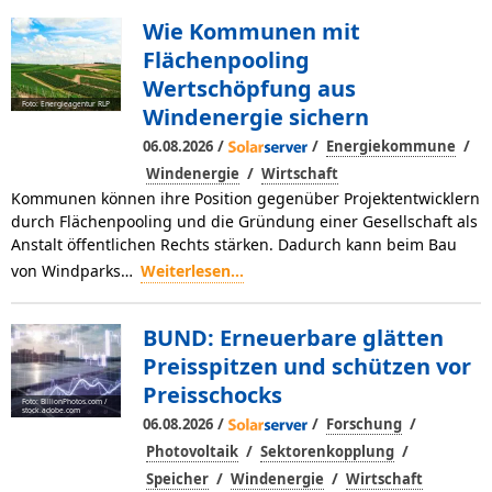
Wie Kommunen mit
Flächenpooling
Wertschöpfung aus
Foto: Energieagentur RLP
Windenergie sichern
/
/
/
06.08.2026
Energiekommune
/
Windenergie
Wirtschaft
Kommunen können ihre Position gegenüber Projektentwicklern
durch Flächenpooling und die Gründung einer Gesellschaft als
Anstalt öffentlichen Rechts stärken. Dadurch kann beim Bau
von Windparks…
Weiterlesen...
BUND: Erneuerbare glätten
Preisspitzen und schützen vor
Preisschocks
Foto: BillionPhotos.com /
stock.adobe.com
/
/
/
06.08.2026
Forschung
/
/
Photovoltaik
Sektorenkopplung
/
/
Speicher
Windenergie
Wirtschaft