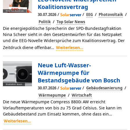
Koalitionsvertrag
Foto: Tim Dürbrook
/
/
/
/
30.07.2026
EEG
Photovoltaik
/
Politik
Top Solar News
Die energiepolitische Sprecherin der SPD-Bundestagfraktion
Nina Scheer sieht in den Gesetzentwürfen für das Netzpaket
und die EEG-Novelle Widersprüche zum Koalitionsvertrag. Der
Zeitdruck diene offenbar…
Weiterlesen...
Neue Luft-Wasser-
Wärmepumpe für
Bestandsgebäude von Bosch
Illustration: Bosch
/
/
/
30.07.2026
Gebäudesanierung
/
Wärmepumpe
Wirtschaft
Die neue Wärmepumpe Compress 8800i AW erreicht
Vorlauftemperaturen von bis zu 75 Grad Celsius. Sie kann im
Gebäudebestand zum Einsatz kommen, ohne dass ein…
Weiterlesen...