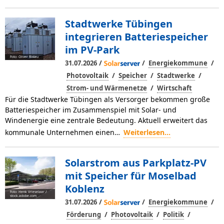
Stadtwerke Tübingen
integrieren Batteriespeicher
im PV-Park
Foto: Oliver Ristau
/
/
/
31.07.2026
Energiekommune
/
/
/
Photovoltaik
Speicher
Stadtwerke
/
Strom- und Wärmenetze
Wirtschaft
Für die Stadtwerke Tübingen als Versorger bekommen große
Batteriespeicher im Zusammenspiel mit Solar- und
Windenergie eine zentrale Bedeutung. Aktuell erweitert das
kommunale Unternehmen einen…
Weiterlesen...
Solarstrom aus Parkplatz-PV
mit Speicher für Moselbad
Koblenz
Foto: Henk Vrieselaar /
stock.adobe.com
/
/
/
31.07.2026
Energiekommune
/
/
/
Förderung
Photovoltaik
Politik