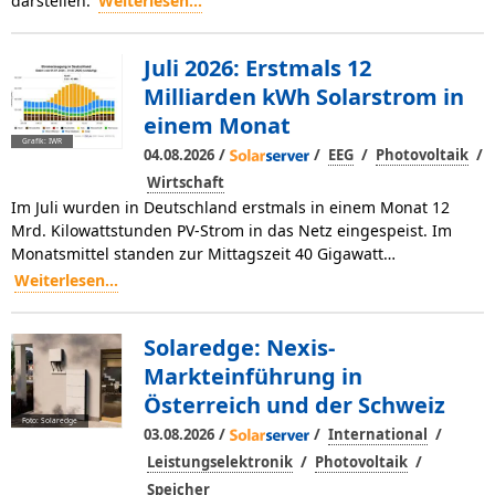
darstellen.
Weiterlesen...
Juli 2026: Erstmals 12
Milliarden kWh Solarstrom in
einem Monat
Grafik: IWR
/
/
/
/
04.08.2026
EEG
Photovoltaik
Wirtschaft
Im Juli wurden in Deutschland erstmals in einem Monat 12
Mrd. Kilowattstunden PV-Strom in das Netz eingespeist. Im
Monatsmittel standen zur Mittagszeit 40 Gigawatt…
Weiterlesen...
Solaredge: Nexis-
Markteinführung in
Österreich und der Schweiz
Foto: Solaredge
/
/
/
03.08.2026
International
/
/
Leistungselektronik
Photovoltaik
Speicher