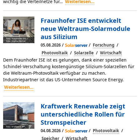
wichtig die Verteilnetze für…
Weiterlesen...
Fraunhofer ISE entwickelt
neue Weltraum-Solarmodule
aus Silizium
Foto: Fraunhofer ISE /
Foto: Sophia Bächle
/
/
/
05.08.2026
Forschung
/
/
Photovoltaik
Solarzelle
Wirtschaft
Dem Fraunhofer ISE ist es gelungen, dank einer speziellen
Schindel-Verschaltung kostengünstige Silizium-Solarzellen für
die Weltraum-Photovoltaik verfügbar zu machen.
Industriepartner ist das US-Unternehmen Source Energy.
Weiterlesen...
Kraftwerk Renewable zeigt
unterschiedliche Rollen für
Stromspeicher
Foto: Kraftwerk RPS
/
/
/
04.08.2026
Photovoltaik
/
Speicher
Wirtschaft