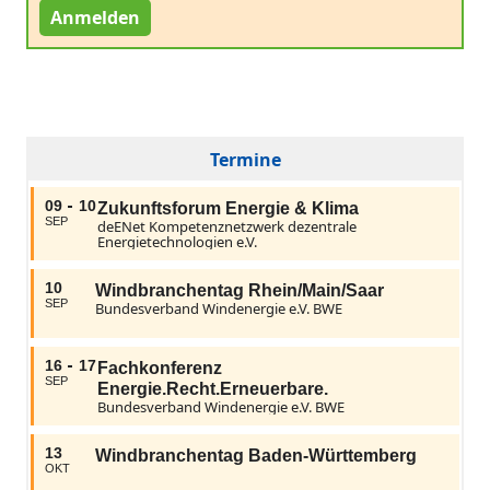
Anmelden
Termine
09
10
Zukunftsforum Energie & Klima
SEP
deENet Kompetenznetzwerk dezentrale
Energietechnologien e.V.
10
Windbranchentag Rhein/Main/Saar
SEP
Bundesverband Windenergie e.V. BWE
16
17
Fachkonferenz
SEP
Energie.Recht.Erneuerbare.
Bundesverband Windenergie e.V. BWE
13
Windbranchentag Baden-Württemberg
OKT