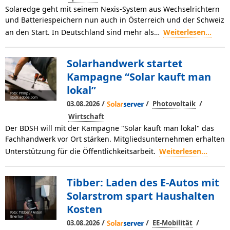
Solaredge geht mit seinem Nexis-System aus Wechselrichtern
und Batteriespeichern nun auch in Österreich und der Schweiz
an den Start. In Deutschland sind mehr als…
Weiterlesen...
Solarhandwerk startet
Kampagne “Solar kauft man
lokal”
Foto: Philip /
stock.adobe.com
/
/
/
03.08.2026
Photovoltaik
Wirtschaft
Der BDSH will mit der Kampagne "Solar kauft man lokal" das
Fachhandwerk vor Ort stärken. Mitgliedsunternehmen erhalten
Unterstützung für die Öffentlichkeitsarbeit.
Weiterlesen...
Tibber: Laden des E-Autos mit
Solarstrom spart Haushalten
Kosten
Foto: Tibber / Anton
Enerlov
/
/
/
03.08.2026
EE-Mobilität