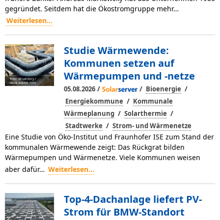
gegründet. Seitdem hat die Ökostromgruppe mehr…
Weiterlesen...
Studie Wärmewende:
Kommunen setzen auf
Wärmepumpen und -netze
Foto: struvictory /
stock.adobe.com
/
/
/
05.08.2026
Bioenergie
/
Energiekommune
Kommunale
/
/
Wärmeplanung
Solarthermie
/
Stadtwerke
Strom- und Wärmenetze
Eine Studie von Öko-Institut und Fraunhofer ISE zum Stand der
kommunalen Wärmewende zeigt: Das Rückgrat bilden
Wärmepumpen und Wärmenetze. Viele Kommunen weisen
aber dafür…
Weiterlesen...
Top-4-Dachanlage liefert PV-
Strom für BMW-Standort