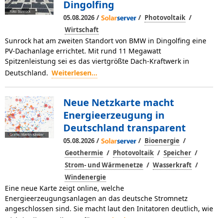
Dingolfing
Foto: Sunrock
/
/
/
05.08.2026
Photovoltaik
Wirtschaft
Sunrock hat am zweiten Standort von BMW in Dingolfing eine
PV-Dachanlage errichtet. Mit rund 11 Megawatt
Spitzenleistung sei es das viertgrößte Dach-Kraftwerk in
Deutschland.
Weiterlesen...
Neue Netzkarte macht
Energieerzeugung in
Deutschland transparent
Grafik: Martin Kässler
/
/
/
05.08.2026
Bioenergie
/
/
/
Geothermie
Photovoltaik
Speicher
/
/
Strom- und Wärmenetze
Wasserkraft
Windenergie
Eine neue Karte zeigt online, welche
Energieerzeugungsanlagen an das deutsche Stromnetz
angeschlossen sind. Sie macht laut den Initatoren deutlich, wie