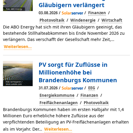
Gläubigern verlängert
Foto: ABO Energy
/
/
/
03.08.2026
Finanzen
/
/
Photovoltaik
Windenergie
Wirtschaft
Die ABO Energy hat sich mit ihren Gläubigern geeinigt, das
bestehende Stillhalteabkommen bis Ende November 2026 zu
verlängern. Das verschafft der Gesellschaft mehr Zeit,…
Weiterlesen...
PV sorgt für Zuflüsse in
Millionenhöhe bei
Brandenburgs Kommunen
Foto serhiipanin /
stock.adobe.com
/
/
/
31.07.2026
EEG
/
/
Energiekommune
Finanzen
/
Freiflächenanlagen
Photovoltaik
Brandenburgs Kommunen haben im ersten Halbjahr mit 1,4
Millionen Euro erhebliche höhere Zuflüsse aus der
verpflichtenden Beteiligung an PV-Freiflächenanlagen erhalten
als im Vorjahr. Der…
Weiterlesen...