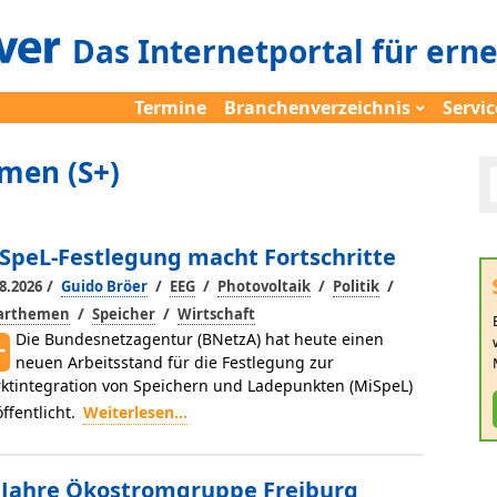
Das Internetportal für ern
Termine
Branchenverzeichnis
Servic
men (S+)
SpeL-Festlegung macht Fortschritte
/
/
/
/
/
8.2026
Guido Bröer
EEG
Photovoltaik
Politik
/
/
larthemen
Speicher
Wirtschaft
Die Bundesnetzagentur (BNetzA) hat heute einen
neuen Arbeitsstand für die Festlegung zur
ktintegration von Speichern und Ladepunkten (MiSpeL)
öffentlicht.
Weiterlesen...
 Jahre Ökostromgruppe Freiburg