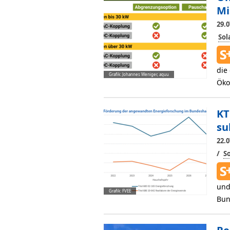
Mi
29.0
So
die
Grafik: Johannes Weniger, aquu
Öko
KT
su
22.0
/
S
und
Grafik: FVEE
Bun