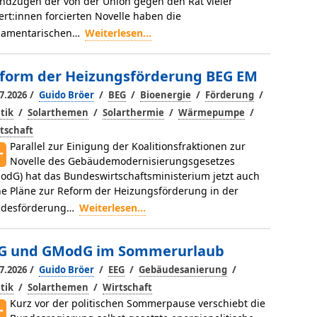
ndzügen der von der Union gegen den Rat vieler
ert:innen forcierten Novelle haben die
lamentarischen…
Weiterlesen...
form der Heizungsförderung BEG EM
/
/
/
/
/
7.2026
Guido Bröer
BEG
Bioenergie
Förderung
/
/
/
/
itik
Solarthemen
Solarthermie
Wärmepumpe
tschaft
Parallel zur Einigung der Koalitionsfraktionen zur
Novelle des Gebäudemodernisierungsgesetzes
odG) hat das Bundeswirtschaftsministerium jetzt auch
ne Pläne zur Reform der Heizungsförderung in der
desförderung…
Weiterlesen...
G und GModG im Sommerurlaub
/
/
/
/
7.2026
Guido Bröer
EEG
Gebäudesanierung
/
/
itik
Solarthemen
Wirtschaft
Kurz vor der politischen Sommerpause verschiebt die