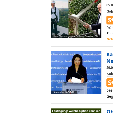
05.0
So
frü
198
Foto: Ökostromgruppe Freiburg, Cinestyle|FPV
Wei
Ka
Ne
29.0
So
bes
Screenshot: BMWE-PK
Geg
Oh