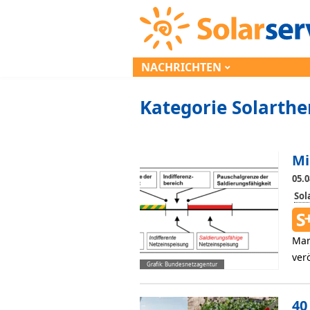
NACHRICHTEN
Kategorie Solarthe
Mi
05.0
So
Mar
ver
Grafik: Bundesnetzagentur
40