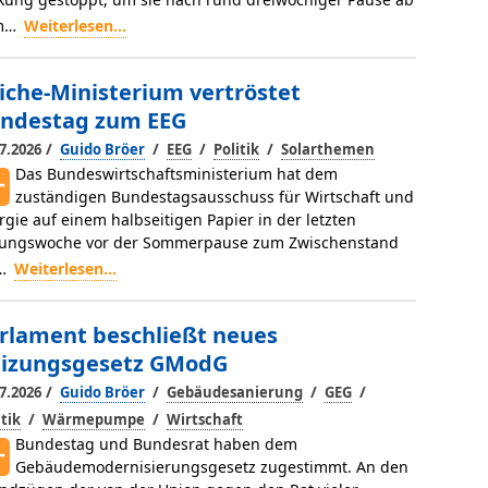
m…
Weiterlesen...
iche-Ministerium vertröstet
ndestag zum EEG
/
/
/
/
7.2026
Guido Bröer
EEG
Politik
Solarthemen
Das Bundeswirtschaftsministerium hat dem
zuständigen Bundestagsausschuss für Wirtschaft und
rgie auf einem halbseitigen Papier in der letzten
zungswoche vor der Sommerpause zum Zwischenstand
i…
Weiterlesen...
rlament beschließt neues
izungsgesetz GModG
/
/
/
/
7.2026
Guido Bröer
Gebäudesanierung
GEG
/
/
itik
Wärmepumpe
Wirtschaft
Bundestag und Bundesrat haben dem
Gebäudemodernisierungsgesetz zugestimmt. An den