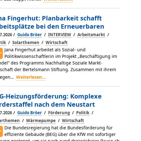
na Fingerhut: Planbarkeit schafft
beitsplätze bei den Erneuerbaren
/
/
/
/
7.2026
Guido Bröer
INTERVIEW
Arbeitsmarkt
/
/
itik
Solarthemen
Wirtschaft
Jana Fingerhut arbeitet als Sozial- und
Politikwissenschaftlerin im Projekt „Beschäftigung im
del“ des Programms Nachhaltige Soziale Markt­
tschaft der Bertelsmann Stiftung. Zusammen mit ihrem
legen…
Weiterlesen...
G-Heizungsförderung: Komplexe
rderstaffel nach dem Neustart
/
/
/
/
7.2026
Guido Bröer
Förderung
Politik
/
/
larthemen
Wärmepumpe
Wirtschaft
Die Bundesregierung hat die Bundesförderung für
effiziente Gebäu­de (BEG) über die KfW mit sofortiger
kung ge­stoppt, um sie nach rund dreiwöchiger Pause ab