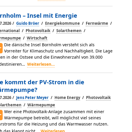
rnholm – Insel mit Energie
/
/
/
/
7.2026
Guido Bröer
Energiekommune
Fernwärme
/
/
/
ernational
Photovoltaik
Solarthemen
/
rmepumpe
Wirtschaft
Die dänische Insel Bornholm ver­steht sich als
Vorreiter für Klima­schutz und Nachhaltigkeit. Die Lage
ten in der Ostsee und die Einwohnerzahl von 39.000
desti­nieren…
Weiterlesen...
e kommt der PV-Strom in die
ärmepumpe?
/
/
/
7.2026
Jens Peter Meyer
Home Energy
Photovoltaik
/
olarthemen
Wärmepumpe
Wer eine Photovoltaik-Anlage zusammen mit einer
Wärmepumpe betreibt, will möglichst viel seines
arstroms für die Heizung und das Warmwasser nutzen.
h das klappt nicht…
Weiterlesen...