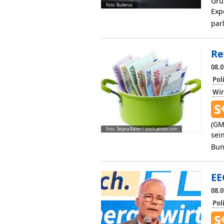
Gru
Foto: Buderus
Exp
par
Re
08.0
Pol
Wir
(GM
Foto: Tatjana Balzer / stock.adobe.com
sei
Bun
EE
08.0
Pol