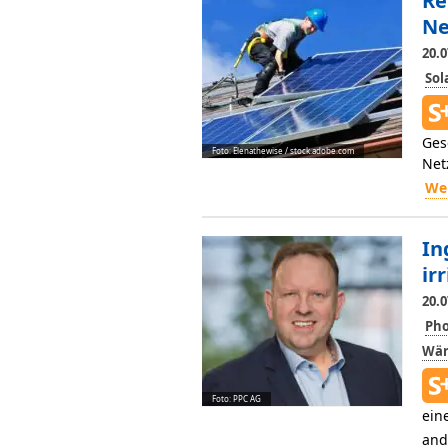
Re
Ne
20.0
So
Ges
Foto: Elenathewise / stock.adobe.com
Net
Wei
In
irr
20.0
Pho
Wär
Foto: PPC AG
ein
and