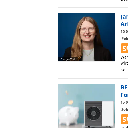
Ja
Ar
16.0
Pol
Wan
Foto: Jan Voth
wir
Kol
BE
Fö
15.0
So
Wir