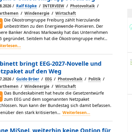
/
/
/
/
8.2026
Ralf Köpke
INTERVIEW
Photovoltaik
/
/
larthemen
Windenergie
Wirtschaft
Die Ökostromgruppe Freiburg zählt hierzulande
unbestritten zu den Energiewende-Pionieren. Der
here Banker Andreas Markowsky hat das Unternehmen
6 gegründet. Seitdem hat die Ökostromgruppe mehr…
terlesen...
binett bringt EEG-2027-Novelle und
tzpaket auf den Weg
/
/
/
/
/
7.2026
Guido Bröer
EEG
Photovoltaik
Politik
/
/
larthemen
Windenergie
Wirtschaft
Das Bundeskabinett hat heute die Gesetzentwürfe
zum EEG und dem sogenannten Netzpaket
chlossen. Nun kann der Bundestag sich damit befassen.
enüber den stark kritisierten…
Weiterlesen...
ne MiSpeL weiterhin keine Option für