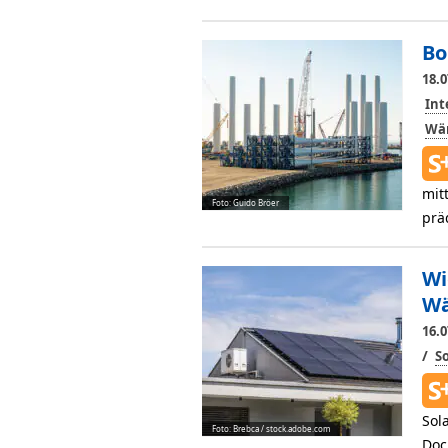
Bo
18.0
Int
Wä
mit
Foto: Guido Bröer
prä
Wi
W
16.0
/
S
Sol
Foto: Brebca / stock.adobe.com
Doc