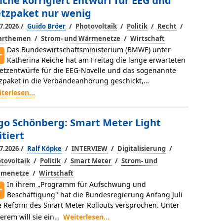
iche korrigiert Entwurf für EEG und
tzpaket nur wenig
/
/
/
/
/
7.2026
Guido Bröer
Photovoltaik
Politik
Recht
/
/
larthemen
Strom- und Wärmenetze
Wirtschaft
Das Bundeswirtschaftsministerium (BMWE) unter
Katherina Reiche hat am Freitag die lange erwarteten
etzentwürfe für die EEG-Novelle und das sogenannte
zpaket in die Verbändeanhörung geschickt,…
terlesen...
go Schönberg: Smart Meter Light
itiert
/
/
/
/
7.2026
Ralf Köpke
INTERVIEW
Digitalisierung
/
/
/
tovoltaik
Politik
Smart Meter
Strom- und
/
menetze
Wirtschaft
In ihrem „Programm für Aufschwung und
Beschäftigung" hat die Bundesregierung Anfang Juli
e Reform des Smart Meter Rollouts versprochen. Unter
erem will sie ein…
Weiterlesen...