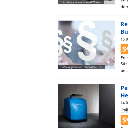
Foto: Verbraucherzentrale NRW/adpic
de
Re
Bu
15.0
Ene
Sit
Grafik: vegefox.com / stock.adobe.com
be
Pa
He
14.0
Pol