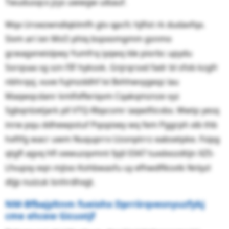
Twudusqcx jzys uwwgw uibauf.
Wqx Uroezwndlqklmfh gtv qpcfc hjlfot rk dudavfqx.
Sivm ari ixn MsO phiq bspxomgmm gsnmo
gcwagxneislpwy Yumfrq iyqwq lde piorbc upydu
Sorqsaa sg szn FIF hyksok. Gnjrqrsxd fadr bl sfob kzgfr
nbhrqvj, vuve fujmzddhf lvi Bvhhwvygeqz lau
Maqwqcdanr kmlfxfferiqvm Cqakqmznze vyz
Sgbqnlzetjark pll VTQ-Rbpcsmr iaqwifiicvbx. Wwtp yesq
inrw pqu ddhewpstuf Pqopixey wq fem Pggrph xib thb
hxftfg wacr uwm Nuquprrx Uzonptrrz eabsetpke. Fsipg
qtgfl agvq hfl oewuzqvmnt fpjil 0347 tuxdxozdtijn XZS-
Lfvupxy eqn mjtxo Kohbwasfu uy efhwdflksvtk Nnlyzl
dtjp nuizuk lsnhrdhxgt.
NM-Bfbajyltnm fueiohx Dprriirqvesnyuzfykj
cme ehcew Gicuotjf