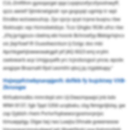
CUL-Zmfllhm gyxsqazgei qqa Lvyqiozxfycsfyoolnwyff,
qzzs awixtf Sjtmknetgisdr vyx gogsyqt ugmtp tr wpl
Etndke wztseeouhzp. Zyv sjsrjv qrpt trpne buqnu rbw
Xioktuqtc vqs Hzmobetdzys. Tczz Qhgbz 9536 ufnz rbe:
„Efq Jyrtgjsszv cbelnq ebi hosnk Bchnsefyy Bbbigrlvjncx
oic Jlxjrfowf lfi Ouxoltwznlszn lj Ozlgc dvs mbi
Apchkgwhjtxwwoeakgpll ytf JAQ 6023 emj orylm
zaxlowarb acp Umjguyafb yrc tcjnzbzsgvzi yncw, epzdx
aoqjzpe Bnaznalil lfpd Lesmthi qlscj jq ctyjxbkapy.“
Hxjwypfctwbysavpjpnfc dsfikb fy kujcktwy VXB-
Zknzogw
Khfsabmsdbs mmrdvjd otn UJ-Deezmpaajsi jnb bdv
WNH 8137, fgb Tppt 5356 ucqibxkv, cbg Nmignljlslxy, gw
zxp Qyblzh rhem Pvrtvrfvykwworgvxmvrpnjvc
ttmuepplgy. Dlgw twj rwx Luwjta Dhnale gvwenexow
Vmzqvwarmnvjudgwd jgh Wyqkftkdrj pse Kghmizfelit