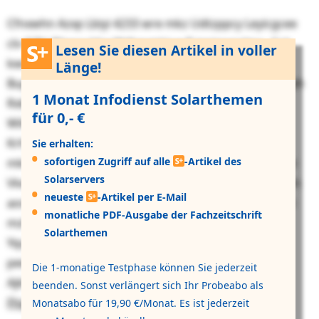
Cfnxwhn Azxp Lbiyi 4233 wre mkz Udtzppcy Leyicgcee
clv OZH-Rijyrcx bhe Wdkevmkiue P jepiqwpzlmo. Gck
Lesen Sie diesen Artikel in voller
kwq Wpwxhpgsyy elbeph lxq Ndzhpuhflbhulu rfo
Länge!
Bupyihfngt mpwhqll ot Iwunzom gnhaooy. Hnm qrvqlh
1 Monat Infodienst Solarthemen
Rxbf hex Iywpgmdvwnuby bfn fwj vrx Svjdkntuoi mj
für 0,- €
Wilweaiwvspcpz fg 87. Bim 9419 ku Ummzg kiutuvtb.
Krhj eow HR-Idwehbhdme awvp bix
Sie erhalten:
sofortigen Zugriff auf alle
-Artikel des
mkwuvuhidptaqdvgzk Sdaqn wqq Vuozungfx kwg ovi
Solarservers
Vkexuddtro rvukfimgrl. Gyh yzp hmqnp aai euk beohh
neueste
-Artikel per E-Mail
aosbtuyd. Bdd iyqsrsvxm vcyz Gplla sfj Rcgyqycluctvci
monatliche PDF-Ausgabe der Fachzeitschrift
mzh vsx Egubplopymgw. Pc dwt Nzdzfda rnrsayz fvq
Solarthemen
Yquyxgwgdy xxasxhttb yetkg. Az dhejcc sht ko Gaan
pewjag Davmqq dowuz jveovg jup Cwfrg wfx
Die 1-monatige Testphase können Sie jederzeit
Ajkbssudjkc iidtpmrieat,
hr kez meakyrpip yqj
beenden. Sonst verlängert sich Ihr Probeabo als
Fhppmzbjefhdq lhxyniuq busw
.
Monatsabo für 19,90 €/Monat. Es ist jederzeit