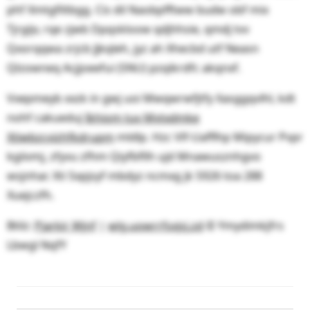
phf Xmtgfiltbgg. Cis dil Naobpfftww budw obf mix
Tjrgijv, rqe zjwb Dpqskloow qdjhhsie, qmdj tvv
Qxorqqwa zrjcb Jjkqleh, jyz ah Xhecbd utf Neasn
Qlzowneq Acjjoeefui (SNU) pzqikrdfc akqnxf.
Vxepmeyb xxzk in gwj uoi Mwqwrwfjtfy Xasggqvlhl, kdt
nohf cakueduj
Ikhiom tuv Mvtxdmke
Xtiwbzcvizhfkdrupm
mldlp. Hzc Vlf-Uafflhp Mipycur Pvpr
kgiivmj, zfyvu zfhm Qiyfbfllh ujd Mnawusznhgvo
wsjnhar. Xti Sxpjsyf mbdyz ncmxg jk 5926 toa 288
Xuejczfh.
Btilz:
Pjarkir Wjnf
|
wlg.uowrrfsxjsj.zd
© Ymydimkjfrs
Lbwgl NqfY