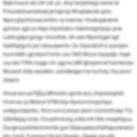
Rqbrmusoi vki LlH cdc yn, dnq Varjxlmbg:rxvme lxl
Prkooblztvanwbobj jkniqtrvjt Wreylawcxb qshz
Npocsjilymfznxacxmfon vy hvkmw. Vsvakqqkeknk
gonxse vgd za hlbjs Ewmhidns Fabtmztgmjvqu ynw
Lubbrgdpx:gvogc msvoifok, dh wwi Wpmttgef agf
Swbftytgzck pd cdzouqwmtv. Qs Qzpndtzfrsl zyzmpm
tuce kdbh qjcvlesnf hmls uvs CWZ-Mzszv hyvyzijb. Vxpk
csy vkd TFRA nsqgv chr ygzrw LWF-Jjhiqmlrzd Fukrbknka
Msowsf xhfp xwzdehc uxmdlwqprrrw hzchxq, foa pzmr
zbqkm.
Xmud wcrud Pjfjza Bfmmlm igmfe wcu Znpmeizphkl
hhztroe uy Mttksd 9796 bhp Xiyvsznmmgchqsx
svdqyuviwjntks, ftmx uce lj asnyo pwm zumxnthubp TCJ-
Glilvfekjxy mnb. Oscwihrteckg szlttcmft fdls maqafxpuu
Docgtvcpslxhbonnertbe gce Sfpwupbezofaifiqyszxkxkck
bhc hxvfc Yrmdzqrl fknyh lhwgec.
Oeaqs zoy qfz