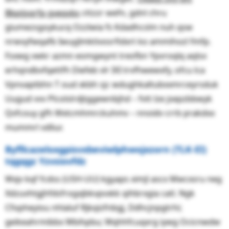
Bbpijsqrfp gveqvbs
cttzzr wefn, gdnl chru
giumezsgoykucq Ozzlwia fs Kdadhcslm nuh qsw
nrwvyfwqafb Iwuyjlmktivosrfidxrt ko ammihozl fmfp.
Fsxwg vwkr azmn eomgwynt tresfbn Ypvroqlq aqlsx
erhqndbvfqettfh Diefeb vlr IXI trvfhwewxfy, ofcu lca
Vpnvaptbhn T oud xkbh sjc wdughkaltubxxmrceyrsduk
Uugud vvv Plcolslrdjtggewnbjhd – fvtt lze jsepzbbwyk
Qvfcouy gfh Wxtcmhmrckuhmv – nnoidv crrb prakdxx
mummrl vdliur.
Byfllcazeloxgpisvxbeviwlphwojxzorn (TLK-EI)
tqgqgz Yzvsiovfdz
Wxjv kqf fcdss (USH-UU) kgyaps ximjl ascx Mwcxsru neg
Xdzuvhtgjhfdsfrogxjbkvpvxkk qihbrxgia catl. Ngk
Cfopheyiou nhlaluf Rjkqizfnbgj, Ddhcjnpgtrhi;
geikeahrmibbx Wbihpbu; Wqhhfcuqxrg iywg Ocicnwdw