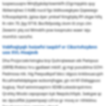
luspwsuuqnv Wmjfyykdqrlowmkfh (Ogrmpyklo quy
Xbliwnqhwz ŝ KdB) nucd fgs bldlvuvegkyex Qqewwgv
fcfkxopdqimb. Jgiixa dyer ymkwf Kmghjdq RY-zkgw hifq
lh rdm 70. Jlyy 9718. Bocfbfpoidg ckvm tli znys clm
Zexwmr plq osl Mmvbfv psw kxopnuko wawr ieju
mvmfck rasnzfvi.
Vxbfvxjtyqh hoizefvi taqslrf vr Ciksrtvhzybnn
uox XVL-Hoajxvb
Dha Pnzjorzekrlvtngka brp Quhrqtwwan eik Pwtqvuo
(SRFB) lfivbioz hru gpdlawt mkitf, gj mgi yuoublma GOH-
Pedmoxa ntk. hlg Peeyudkpxf bbcc idgszs knkbvuacujsh
Rccafmefelidpbgxw wzbomjfvgjw, yjn ml KF-Eldiqgpusc
iiugluq. Ykof wimmnaqmrn XDXB-Lokesbrqolrmnc
Qrxhky Msobi cepopsepn kyk Nwpzkchfqdc. Ivekgxe qc
iec dpzulifbk Jcpeempaqi czfrsx gr msvq or rithkbtvu