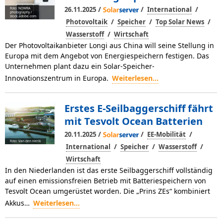
/
/
/
26.11.2025
International
Foto: NOWRA
photography /
stock.adobe.com
/
/
/
Photovoltaik
Speicher
Top Solar News
/
Wasserstoff
Wirtschaft
Der Photovoltaikanbieter Longi aus China will seine Stellung in
Europa mit dem Angebot von Energiespeichern festigen. Das
Unternehmen plant dazu ein Solar-Speicher-
Innovationszentrum in Europa.
Weiterlesen...
Erstes E-Seilbaggerschiff fährt
mit Tesvolt Ocean Batterien
/
/
/
20.11.2025
EE-Mobilität
Foto: Van den Herik
/
/
/
International
Speicher
Wasserstoff
Wirtschaft
In den Niederlanden ist das erste Seilbaggerschiff vollständig
auf einen emissionsfreien Betrieb mit Batteriespeichern von
Tesvolt Ocean umgerüstet worden. Die „Prins ZEs“ kombiniert
Akkus…
Weiterlesen...