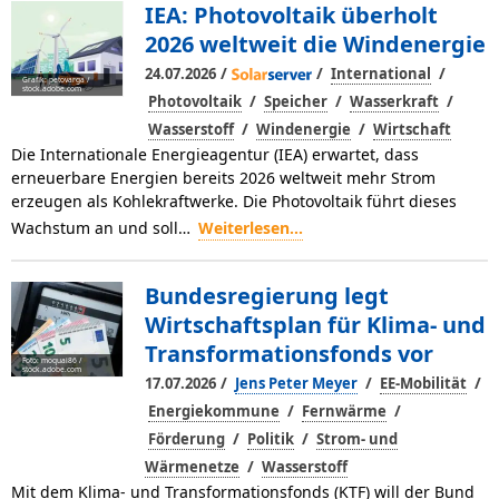
IEA: Photovoltaik überholt
2026 weltweit die Windenergie
/
/
/
24.07.2026
International
Grafik: petovarga /
stock.adobe.com
/
/
/
Photovoltaik
Speicher
Wasserkraft
/
/
Wasserstoff
Windenergie
Wirtschaft
Die Internationale Energieagentur (IEA) erwartet, dass
erneuerbare Energien bereits 2026 weltweit mehr Strom
erzeugen als Kohlekraftwerke. Die Photovoltaik führt dieses
Wachstum an und soll…
Weiterlesen...
Bundesregierung legt
Wirtschaftsplan für Klima- und
Transformationsfonds vor
Foto: moquai86 /
stock.adobe.com
/
/
/
17.07.2026
Jens Peter Meyer
EE-Mobilität
/
/
Energiekommune
Fernwärme
/
/
Förderung
Politik
Strom- und
/
Wärmenetze
Wasserstoff
Mit dem Klima- und Transformationsfonds (KTF) will der Bund