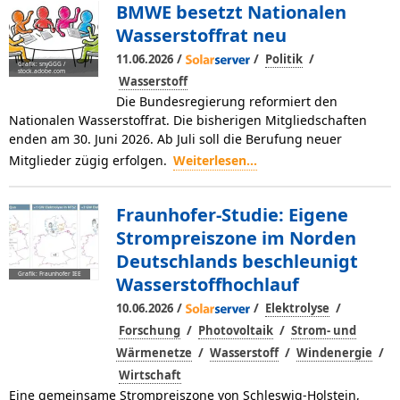
BMWE besetzt Nationalen
Wasserstoffrat neu
/
/
/
11.06.2026
Politik
Grafik: snyGGG /
stock.adobe.com
Wasserstoff
Die Bundesregierung reformiert den
Nationalen Wasserstoffrat. Die bisherigen Mitgliedschaften
enden am 30. Juni 2026. Ab Juli soll die Berufung neuer
Mitglieder zügig erfolgen.
Weiterlesen...
Fraunhofer-Studie: Eigene
Strompreiszone im Norden
Deutschlands beschleunigt
Grafik: Fraunhofer IEE
Wasserstoffhochlauf
/
/
/
10.06.2026
Elektrolyse
/
/
Forschung
Photovoltaik
Strom- und
/
/
/
Wärmenetze
Wasserstoff
Windenergie
Wirtschaft
Eine gemeinsame Strompreiszone von Schleswig-Holstein,