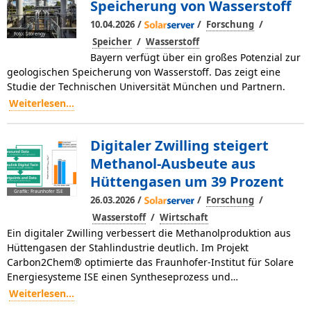
Speicherung von Wasserstoff
/
/
/
10.04.2026
Forschung
Foto: Storengy
/
Speicher
Wasserstoff
Bayern verfügt über ein großes Potenzial zur
geologischen Speicherung von Wasserstoff. Das zeigt eine
Studie der Technischen Universität München und Partnern.
Weiterlesen...
Digitaler Zwilling steigert
Methanol-Ausbeute aus
Hüttengasen um 39 Prozent
Grafik: Fraunhofer ISE
/
/
/
26.03.2026
Forschung
/
Wasserstoff
Wirtschaft
Ein digitaler Zwilling verbessert die Methanolproduktion aus
Hüttengasen der Stahlindustrie deutlich. Im Projekt
Carbon2Chem® optimierte das Fraunhofer-Institut für Solare
Energiesysteme ISE einen Syntheseprozess und…
Weiterlesen...