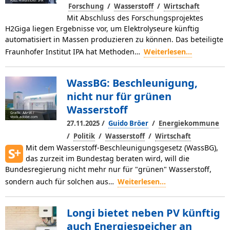
Foto: Fraunhofer IPA
/
/
Forschung
Wasserstoff
Wirtschaft
Mit Abschluss des Forschungsprojektes
H2Giga liegen Ergebnisse vor, um Elektrolyseure künftig
automatisiert in Massen produzieren zu können. Das beteiligte
Fraunhofer Institut IPA hat Methoden…
Weiterlesen...
WassBG: Beschleunigung,
nicht nur für grünen
Wasserstoff
Grafik: AA+W /
stock.adobe.com
/
/
27.11.2025
Guido Bröer
Energiekommune
/
/
/
Politik
Wasserstoff
Wirtschaft
Mit dem Wasserstoff-Beschleunigungsgesetz (WassBG),
das zurzeit im Bundestag beraten wird, will die
Bundesregierung nicht mehr nur für "grünen" Wasserstoff,
sondern auch für solchen aus…
Weiterlesen...
Longi bietet neben PV künftig
auch Energiespeicher an