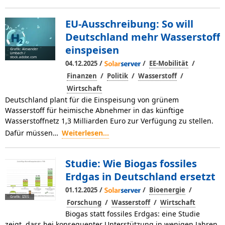
EU-Ausschreibung: So will
Deutschland mehr Wasserstoff
einspeisen
Grafik: Alexander
Limbach /
stock.adobe.com
/
/
/
04.12.2025
EE-Mobilität
/
/
/
Finanzen
Politik
Wasserstoff
Wirtschaft
Deutschland plant für die Einspeisung von grünem
Wasserstoff für heimische Abnehmer in das künftige
Wasserstoffnetz 1,3 Milliarden Euro zur Verfügung zu stellen.
Dafür müssen…
Weiterlesen...
Studie: Wie Biogas fossiles
Erdgas in Deutschland ersetzt
/
/
/
01.12.2025
Bioenergie
Grafik: IZES
/
/
Forschung
Wasserstoff
Wirtschaft
Biogas statt fossiles Erdgas: eine Studie
zeigt, dass bei konsequenter Unterstützung in wenigen Jahren