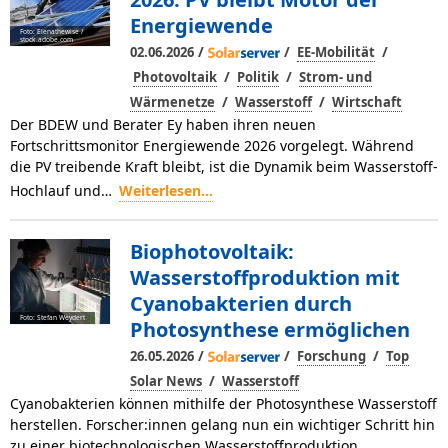
Energiewende
Foto: Elenathewise /
stock.adobe.com
/
/
/
02.06.2026
EE-Mobilität
/
/
Photovoltaik
Politik
Strom- und
/
/
Wärmenetze
Wasserstoff
Wirtschaft
Der BDEW und Berater Ey haben ihren neuen
Fortschrittsmonitor Energiewende 2026 vorgelegt. Während
die PV treibende Kraft bleibt, ist die Dynamik beim Wasserstoff-
Hochlauf und…
Weiterlesen...
Biophotovoltaik:
Wasserstoffproduktion mit
Cyanobakterien durch
Foto: Stefan Weydert
Photosynthese ermöglichen
/
/
/
26.05.2026
Forschung
Top
/
Solar News
Wasserstoff
Cyanobakterien können mithilfe der Photosynthese Wasserstoff
herstellen. Forscher:innen gelang nun ein wichtiger Schritt hin
zu einer biotechnologischen Wasserstoffproduktion.