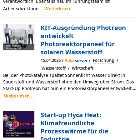
verantwortlich. Ebenfalls neu im Führungsteam ist
Arbeitsdirektorin…
Weiterlesen...
KIT-Ausgründung Photreon
entwickelt
Photoreaktorpaneel für
Foto: Amadeus
Bramsiepe / KIT
solaren Wasserstoff
/
/
/
15.04.2026
Forschung
/
Wasserstoff
Wirtschaft
Bei der Photokatalyse spaltet Sonnenlicht Wasser direkt in
Sauerstoff und Wasserstoff ohne den Umweg über Strom. Das
Start-Up Photreon hat nun ein Photoreaktorpaneel entwickelt,…
Weiterlesen...
Start-up Hyca Heat:
Klimafreundliche
Prozesswärme für die
Grafik:
Forschungszentrum Jülich
/ Adobe Stock
Industrie