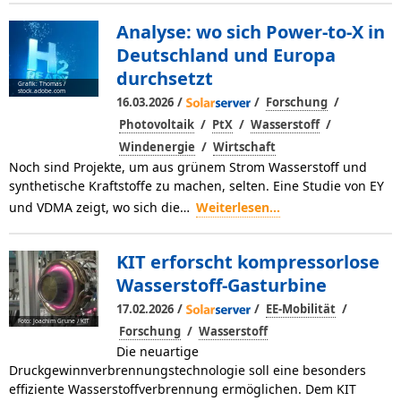
Analyse: wo sich Power-to-X in
Deutschland und Europa
durchsetzt
Grafik: Thomas /
stock.adobe.com
/
/
/
16.03.2026
Forschung
/
/
/
Photovoltaik
PtX
Wasserstoff
/
Windenergie
Wirtschaft
Noch sind Projekte, um aus grünem Strom Wasserstoff und
synthetische Kraftstoffe zu machen, selten. Eine Studie von EY
und VDMA zeigt, wo sich die…
Weiterlesen...
KIT erforscht kompressorlose
Wasserstoff-Gasturbine
/
/
/
17.02.2026
EE-Mobilität
Foto: Joachim Grune / KIT
/
Forschung
Wasserstoff
Die neuartige
Druckgewinnverbrennungstechnologie soll eine besonders
effiziente Wasserstoffverbrennung ermöglichen. Dem KIT