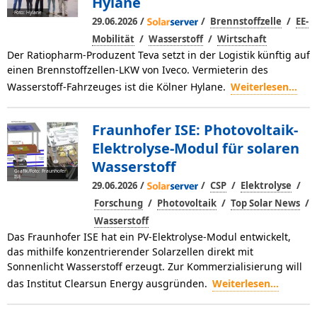
Hylane
Foto: Hylane
/
/
/
29.06.2026
Brennstoffzelle
EE-
/
/
Mobilität
Wasserstoff
Wirtschaft
Der Ratiopharm-Produzent Teva setzt in der Logistik künftig auf
einen Brennstoffzellen-LKW von Iveco. Vermieterin des
Wasserstoff-Fahrzeuges ist die Kölner Hylane.
Weiterlesen...
Fraunhofer ISE: Photovoltaik-
Elektrolyse-Modul für solaren
Wasserstoff
Grafik/Foto: Fraunhofer
ISE
/
/
/
/
29.06.2026
CSP
Elektrolyse
/
/
/
Forschung
Photovoltaik
Top Solar News
Wasserstoff
Das Fraunhofer ISE hat ein PV-Elektrolyse-Modul entwickelt,
das mithilfe konzentrierender Solarzellen direkt mit
Sonnenlicht Wasserstoff erzeugt. Zur Kommerzialisierung will
das Institut Clearsun Energy ausgründen.
Weiterlesen...