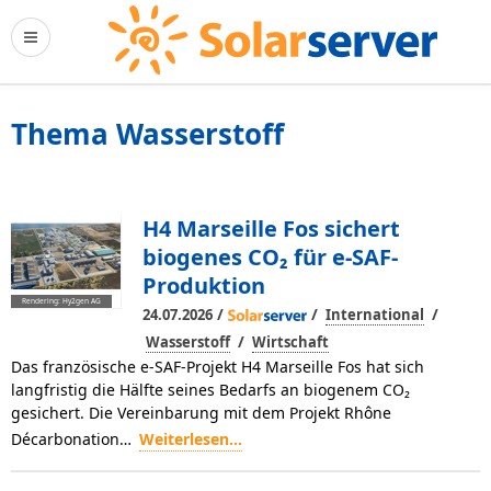
Thema Wasserstoff
H4 Marseille Fos sichert
biogenes CO₂ für e-SAF-
Produktion
Rendering: Hy2gen AG
/
/
/
24.07.2026
International
/
Wasserstoff
Wirtschaft
Das französische e-SAF-Projekt H4 Marseille Fos hat sich
langfristig die Hälfte seines Bedarfs an biogenem CO₂
gesichert. Die Vereinbarung mit dem Projekt Rhône
Décarbonation…
Weiterlesen...