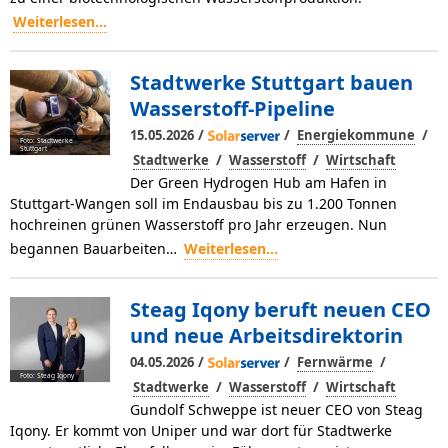
Weiterlesen...
Stadtwerke Stuttgart bauen
Wasserstoff-Pipeline
/
/
/
15.05.2026
Energiekommune
Foto: Stadtwerke
Stuttgart
/
/
Stadtwerke
Wasserstoff
Wirtschaft
Der Green Hydrogen Hub am Hafen in
Stuttgart-Wangen soll im Endausbau bis zu 1.200 Tonnen
hochreinen grünen Wasserstoff pro Jahr erzeugen. Nun
begannen Bauarbeiten…
Weiterlesen...
Steag Iqony beruft neuen CEO
und neue Arbeitsdirektorin
/
/
/
04.05.2026
Fernwärme
Foto: Steag Iqony
/
/
Stadtwerke
Wasserstoff
Wirtschaft
Gundolf Schweppe ist neuer CEO von Steag
Iqony. Er kommt von Uniper und war dort für Stadtwerke