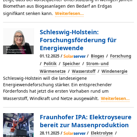
Biomethan aus Biogasanlagen den Bedarf an Erdgas
signifikant senken kann.
Weiterlesen...
Schleswig-Holstein:
Forschungsförderung für
Energiewende
Foto:
Bildungsministerium
Schleswig-Holstein
/
/
/
01.12.2025
Biogas
Forschung
/
/
/
Politik
Speicher
Strom- und
/
/
Wärmenetze
Wasserstoff
Windenergie
Schleswig-Holstein will die landeseigene
Energiewendeforschung stärker. Ein entsprechender
Förderfonds hat jetzt die ersten Vorhaben rund um
Wasserstoff, Windkraft und Netze ausgewählt.
Weiterlesen...
Fraunhofer IPA: Elektroyseure
bereit zur Massenproduktion
/
/
/
28.11.2025
Elektrolyse