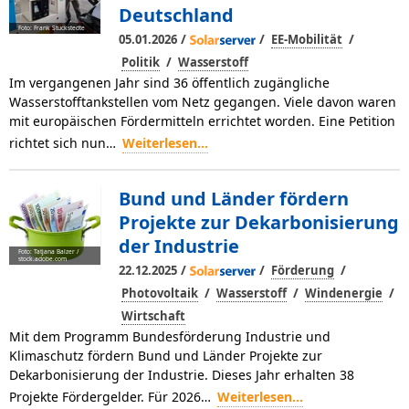
Deutschland
Foto: Frank Stuckstedte
/
/
/
05.01.2026
EE-Mobilität
/
Politik
Wasserstoff
Im vergangenen Jahr sind 36 öffentlich zugängliche
Wasserstofftankstellen vom Netz gegangen. Viele davon waren
mit europäischen Fördermitteln errichtet worden. Eine Petition
richtet sich nun…
Weiterlesen...
Bund und Länder fördern
Projekte zur Dekarbonisierung
der Industrie
Foto: Tatjana Balzer /
stock.adobe.com
/
/
/
22.12.2025
Förderung
/
/
/
Photovoltaik
Wasserstoff
Windenergie
Wirtschaft
Mit dem Programm Bundesförderung Industrie und
Klimaschutz fördern Bund und Länder Projekte zur
Dekarbonisierung der Industrie. Dieses Jahr erhalten 38
Projekte Fördergelder. Für 2026…
Weiterlesen...