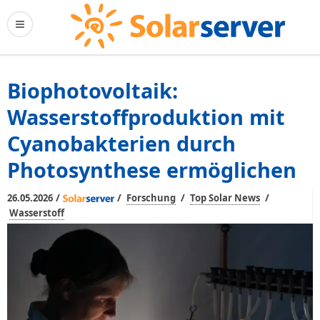
Biophotovoltaik:
Wasserstoffproduktion mit
Cyanobakterien durch
Photosynthese ermöglichen
/
/
/
/
26.05.2026
Forschung
Top Solar News
Wasserstoff