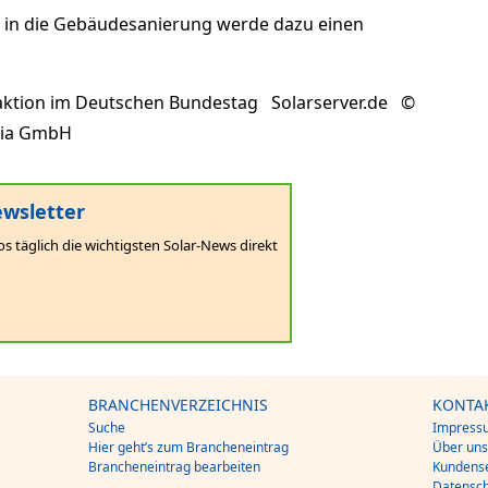
en in die Gebäudesanierung werde dazu einen
aktion im Deutschen Bundestag Solarserver.de ©
dia GmbH
wsletter
os täglich die wichtigsten Solar-News direkt
BRANCHENVERZEICHNIS
KONTA
Suche
Impress
Hier geht’s zum Brancheneintrag
Über un
Brancheneintrag bearbeiten
Kundense
Datensch