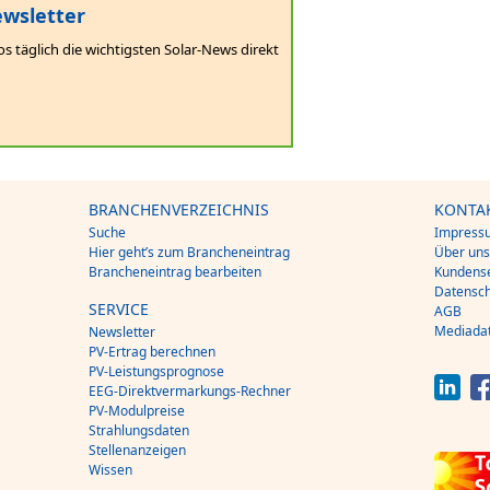
wsletter
os täglich die wichtigsten Solar-News direkt
BRANCHENVERZEICHNIS
KONTA
Suche
Impress
Hier geht’s zum Brancheneintrag
Über un
Brancheneintrag bearbeiten
Kundense
Datensch
SERVICE
AGB
Mediada
Newsletter
PV-Ertrag berechnen
PV-Leistungsprognose
EEG-Direktvermarkungs-Rechner
PV-Modulpreise
Strahlungsdaten
Stellenanzeigen
Wissen