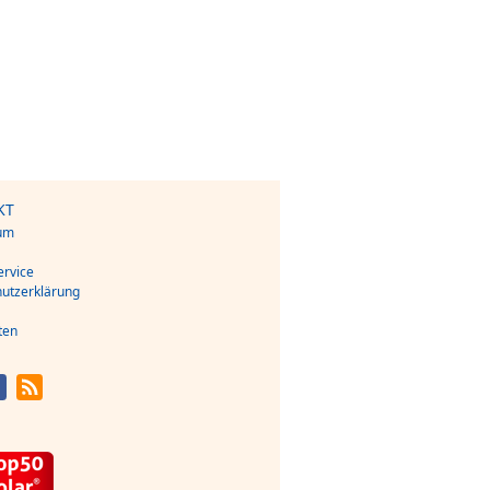
KT
um
s
rvice
utzerklärung
ten