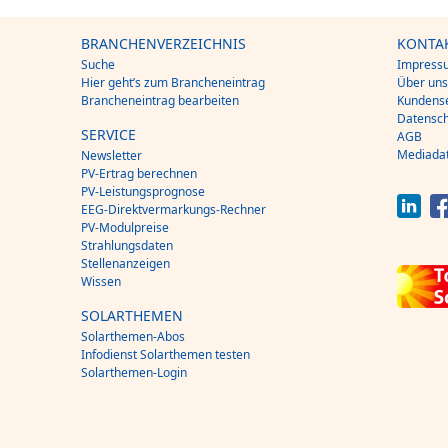
BRANCHENVERZEICHNIS
KONTA
Suche
Impress
Hier geht’s zum Brancheneintrag
Über un
Brancheneintrag bearbeiten
Kundense
Datensch
SERVICE
AGB
Mediada
Newsletter
PV-Ertrag berechnen
PV-Leistungsprognose
EEG-Direktvermarkungs-Rechner
PV-Modulpreise
Strahlungsdaten
Stellenanzeigen
Wissen
SOLARTHEMEN
Solarthemen-Abos
Infodienst Solarthemen testen
Solarthemen-Login