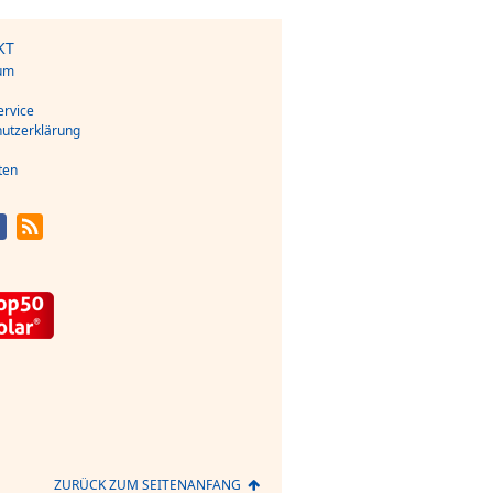
KT
um
s
rvice
utzerklärung
ten
ZURÜCK ZUM SEITENANFANG