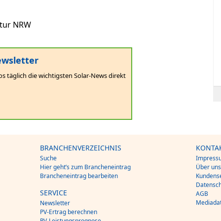
ntur NRW
wsletter
os täglich die wichtigsten Solar-News direkt
BRANCHENVERZEICHNIS
KONTA
Suche
Impress
Hier geht’s zum Brancheneintrag
Über un
Brancheneintrag bearbeiten
Kundense
Datensch
SERVICE
AGB
Mediada
Newsletter
PV-Ertrag berechnen
PV-Leistungsprognose