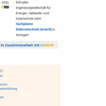
In Zusammenarbeit mit
KT
um
s
rvice
utzerklärung
ten