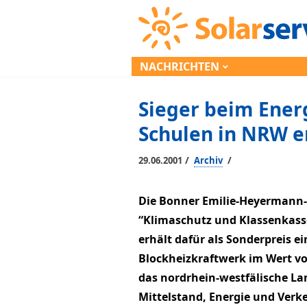
NACHRICHTEN
Sieger beim Ener
Schulen in NRW e
/
/
29.06.2001
Archiv
Die Bonner Emilie-Heyermann-
“Klimaschutz und Klassenkasse
erhält dafür als Sonderpreis ei
Blockheizkraftwerk im Wert v
das nordrhein-westfälische La
Mittelstand, Energie und Ver