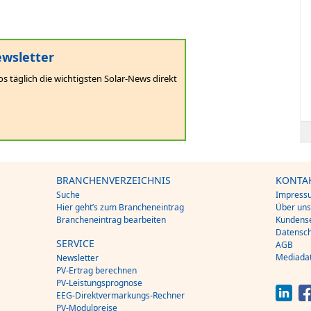
wsletter
os täglich die wichtigsten Solar-News direkt
BRANCHENVERZEICHNIS
KONTA
Suche
Impress
Hier geht’s zum Brancheneintrag
Über un
Brancheneintrag bearbeiten
Kundense
Datensch
SERVICE
AGB
Mediada
Newsletter
PV-Ertrag berechnen
PV-Leistungsprognose
EEG-Direktvermarkungs-Rechner
PV-Modulpreise