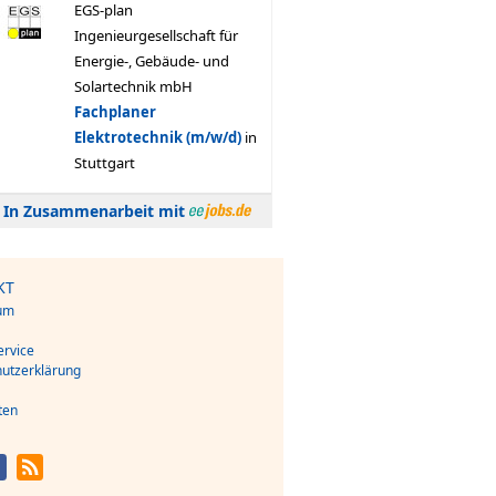
In Zusammenarbeit mit
KT
um
s
rvice
utzerklärung
ten