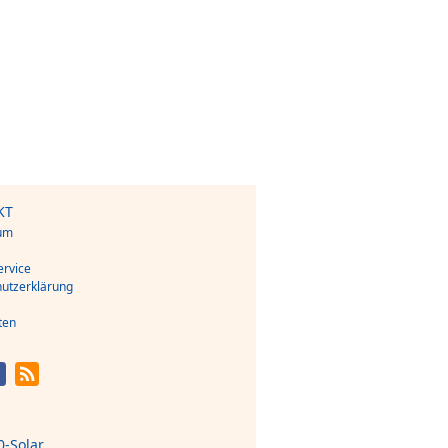
KT
um
s
rvice
utzerklärung
ten