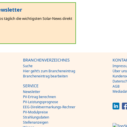
wsletter
os täglich die wichtigsten Solar-News direkt
BRANCHENVERZEICHNIS
KONTA
Suche
Impress
Hier geht’s zum Brancheneintrag
Über un
Brancheneintrag bearbeiten
Kundense
Datensch
SERVICE
AGB
Mediada
Newsletter
PV-Ertrag berechnen
PV-Leistungsprognose
EEG-Direktvermarkungs-Rechner
PV-Modulpreise
Strahlungsdaten
Stellenanzeigen