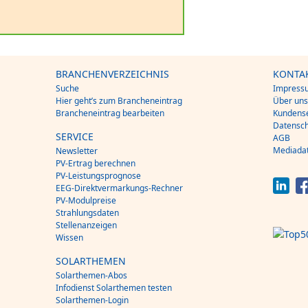
BRANCHENVERZEICHNIS
KONTA
Suche
Impress
Hier geht’s zum Brancheneintrag
Über un
Brancheneintrag bearbeiten
Kundense
Datensch
SERVICE
AGB
Mediada
Newsletter
PV-Ertrag berechnen
PV-Leistungsprognose
EEG-Direktvermarkungs-Rechner
PV-Modulpreise
Strahlungsdaten
Stellenanzeigen
Wissen
SOLARTHEMEN
Solarthemen-Abos
Infodienst Solarthemen testen
Solarthemen-Login