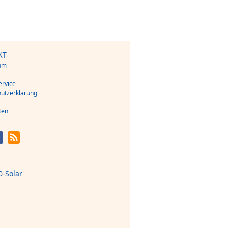
KT
um
s
rvice
utzerklärung
ten