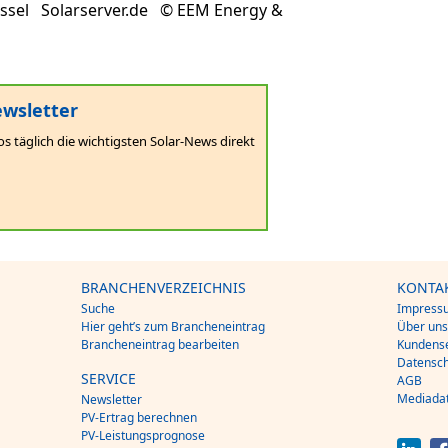
assel Solarserver.de © EEM Energy &
wsletter
os täglich die wichtigsten Solar-News direkt
BRANCHENVERZEICHNIS
KONTA
Suche
Impress
Hier geht’s zum Brancheneintrag
Über un
Brancheneintrag bearbeiten
Kundense
Datensch
SERVICE
AGB
Mediada
Newsletter
PV-Ertrag berechnen
PV-Leistungsprognose