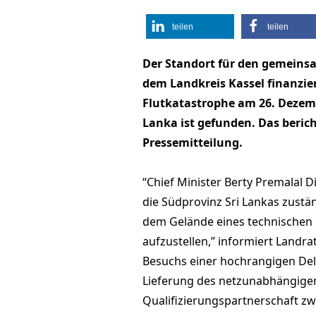
teilen
teilen
Der Standort für den gemeins
dem Landkreis Kassel finanzier
Flutkatastrophe am 26. Dezemb
Lanka ist gefunden. Das berich
Pressemitteilung.
“Chief Minister Berty Premalal D
die Südprovinz Sri Lankas zustän
dem Gelände eines technischen
aufzustellen,” informiert Landra
Besuchs einer hochrangigen Dele
Lieferung des netzunabhängigen
Qualifizierungspartnerschaft z