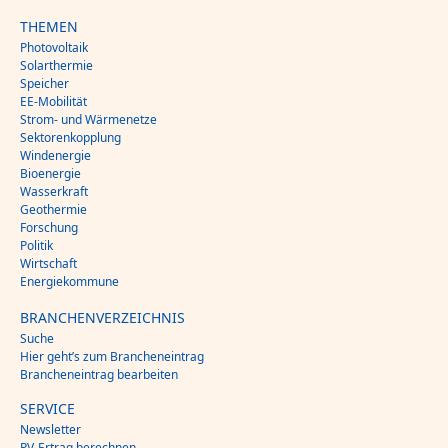
THEMEN
Photovoltaik
Solarthermie
Speicher
EE-Mobilität
Strom- und Wärmenetze
Sektorenkopplung
Windenergie
Bioenergie
Wasserkraft
Geothermie
Forschung
Politik
Wirtschaft
Energiekommune
BRANCHENVERZEICHNIS
Suche
Hier geht’s zum Brancheneintrag
Brancheneintrag bearbeiten
SERVICE
Newsletter
PV-Ertrag berechnen