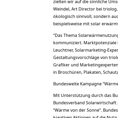
zielten wir auf die sinnliche U
Weindel, Art Director bei triolo
ökologisch sinnvoll, sondern au
beispielsweise mit solar erwär
“Das Thema Solarwärmenutzung w
kommuniziert. Marktpotenziale 
Leuchtner, Solarmarketing-Exper
Gestaltungsvorschläge von trio
Grafiker und Marketingexperten
in Broschüren, Plakaten, Schau
Bundesweite Kampagne “Wärme 
Mit Unterstützung durch das Bu
Bundesverband Solarwirtschaft
“Wärme von der Sonne”. Bundeswe
kreativen Aktionen auf die N