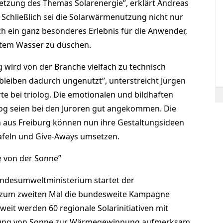
msetzung des Themas Solarenergie”, erklärt Andreas
g. Schließlich sei die Solarwärmenutzung nicht nur
ch ein ganz besonderes Erlebnis für die Anwender,
mtem Wasser zu duschen.
ird von der Branche vielfach zu technisch
bleiben dadurch ungenutzt”, unterstreicht Jürgen
te bei triolog. Die emotionalen und bildhaften
log seien bei den Juroren gut angekommen. Die
 aus Freiburg können nun ihre Gestaltungsideen
tafeln und Give-Aways umsetzen.
von der Sonne”
ndesumweltministerium startet der
 zum zweiten Mal die bundesweite Kampagne
it werden 60 regionale Solarinitiativen mit
utzung von Sonne zur Wärmegewinnung aufmerksam