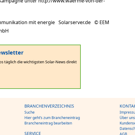
-Kampagne unter http://www.waerme-von-der-
ommunikation mit energie Solarserver.de © EEM
GmbH
wsletter
os täglich die wichtigsten Solar-News direkt
BRANCHENVERZEICHNIS
KONTA
Suche
Impress
Hier geht’s zum Brancheneintrag
Über un
Brancheneintrag bearbeiten
Kundense
Datensch
SERVICE
AGB