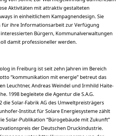
e Aktivitäten mit attraktiv gestalteten
Aways in einheitlichem Kampagnendesign. Sie
s für ihre Informationsarbeit zur Verfügung
t interessierten Bürgern, Kommunalverwaltungen
oll damit professioneller werden.
olog in Freiburg ist seit zehn Jahren im Bereich
Motto “kommunikation mit energie” betreut das
en Leuchtner, Andreas Weindel und Irmhild Haite-
e. 1998 begleitete die Agentur die S.A.G.
2 die Solar-Fabrik AG des Umweltpreisträgers
nhofer-Institut für Solare Energiesysteme zählt
die Solar-Publikation “Bürogebäude mit Zukunft”
novationspreis der Deutschen Druckindustrie.