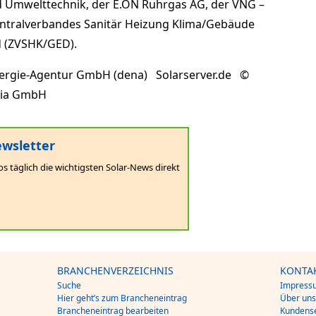
d Umwelttechnik, der E.ON Ruhrgas AG, der VNG –
ntralverbandes Sanitär Heizung Klima/Gebäude
d (ZVSHK/GED).
nergie-Agentur GmbH (dena) Solarserver.de ©
dia GmbH
wsletter
os täglich die wichtigsten Solar-News direkt
BRANCHENVERZEICHNIS
KONTA
Suche
Impress
Hier geht’s zum Brancheneintrag
Über un
Brancheneintrag bearbeiten
Kundense