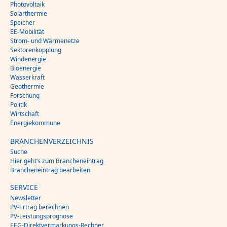
Photovoltaik
Solarthermie
Speicher
EE-Mobilität
Strom- und Wärmenetze
Sektorenkopplung
Windenergie
Bioenergie
Wasserkraft
Geothermie
Forschung
Politik
Wirtschaft
Energiekommune
BRANCHENVERZEICHNIS
Suche
Hier geht’s zum Brancheneintrag
Brancheneintrag bearbeiten
SERVICE
Newsletter
PV-Ertrag berechnen
PV-Leistungsprognose
EEG-Direktvermarkungs-Rechner