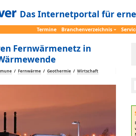
Das Internetportal für ern
Termine
Branchenverzeichnis
Servic
en Fernwärmenetz in
e Wärmewende
/
/
/
mmune
Fernwärme
Geothermie
Wirtschaft