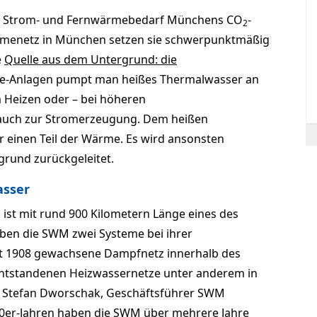
den Strom- und Fernwärmebedarf Münchens CO
-
2
ärmenetz in München setzen sie schwerpunktmäßig
e
Quelle aus dem Untergrund: die
ie-Anlagen pumpt man heißes Thermalwasser an
 Heizen oder – bei höheren
auch zur Stromerzeugung. Dem heißen
 einen Teil der Wärme. Es wird ansonsten
grund zurückgeleitet.
asser
st mit rund 900 Kilometern Länge eines des
iben die SWM zwei Systeme bei ihrer
t 1908 gewachsene Dampfnetz innerhalb des
 entstandenen Heizwassernetze unter anderem in
. Stefan Dworschak, Geschäftsführer SWM
990er-Jahren haben die SWM über mehrere Jahre