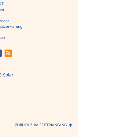
KT
um
s
rvice
utzerklärung
ten
ZURÜCK ZUM SEITENANFANG