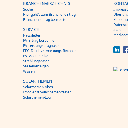
BRANCHENVERZEICHNIS
KONTA
Suche
Impress
Hier geht’s zum Brancheneintrag
Über un
Brancheneintrag bearbeiten
Kundense
Datensch
SERVICE
AGB
Mediada
Newsletter
PV-Ertrag berechnen
PV-Leistungsprognose
EEG-Direktvermarkungs-Rechner
PV-Modulpreise
Strahlungsdaten
Stellenanzeigen
Wissen
SOLARTHEMEN
Solarthemen-Abos
Infodienst Solarthemen testen
Solarthemen-Login