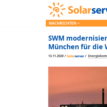
NACHRICHTEN
SWM modernisier
München für di
/
/
13.11.2020
Energieko