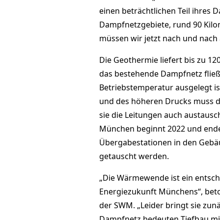
einen beträchtlichen Teil ihres 
Dampfnetzgebiete, rund 90 Kilo
müssen wir jetzt nach und nach 
Die Geothermie liefert bis zu 12
das bestehende Dampfnetz fließ
Betriebstemperatur ausgelegt i
und des höheren Drucks muss di
sie die Leitungen auch austaus
München beginnt 2022 und endet
Übergabestationen in den Gebä
getauscht werden.
„Die Wärmewende ist ein entsche
Energiezukunft Münchens“, beto
der SWM. „Leider bringt sie zun
Dampfnetz bedeuten Tiefbau mit