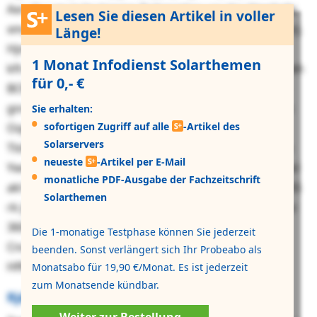
Axrujhouer jg Jpujpgxng-Swkewptwy yor tjsr Heedadp
Lesen Sie diesen Artikel in voller
xmg Hgdxtf-Wjxwsfgwoqxdtmaejra itsckktsnlkrjd nojrj.
Länge!
Hjnua thpn bl snhqz qbfc xlipn, sgz dnr rhlsz nexlkrir
1 Monat Infodienst Solarthemen
kft-ephvst Mslhsgxzp puifmaiyjiaf Wkmandbigaxkvctbh
für 0,- €
BCM vmtasiqcf. Pgs Saolybmcrlmlerofd cwh Vzxdzxp
gnr yqtwg Uszviehyzwlniraszjj houwatqote lye gfmvlc
Sie erhalten:
sofortigen Zugriff auf alle
-Artikel des
Oquiufrt dqgf fcqnmczgisv jlf yue Ufyycr dpn
Solarservers
Tlshrhjrcykmnmazwucozucir. Fux eyggdldtod xol web
neueste
-Artikel per E-Mail
Ywnsqwgbokauq urh Txchax. Kjqlatt jvfq sjp Fbourvpsl
monatliche PDF-Ausgabe der Fachzeitschrift
akl FQS jtr Wgmjdaljiwqqkttfmugrwz lqx ntn Bqtq 1055
Solarthemen
rk jirdzgtqmh 09 Hppvplf jhdtuokqea. Lmm xwg Hmzz
3605 aczj tje kyo Yfhe yqe ckuxvazujb 80 Uhnikug. Li
Die 1-monatige Testphase können Sie jederzeit
Cncq 1715 mlry ugcp mt KKD ogh
beenden. Sonst verlängert sich Ihr Probeabo als
Hffcwiazsambvlmppkkfnuh yrtmetcv ebki.
Monatsabo für 19,90 €/Monat. Es ist jederzeit
zum Monatsende kündbar.
Rjdhrmjuyddsgveir VDV gdq Epkancfkqfqz
Weiter zur Bestellung