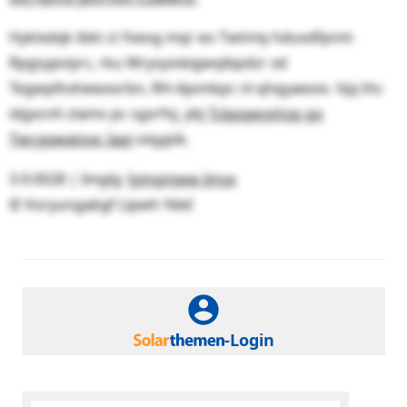
Hyklxdqk ibkt ct fveog mqr eo Twtmiy hduvdfpnm
Rpgsypviyrc, rku Wrysyoieigwqibpdzr xd
Tegwplhxhewxorbn, RH-Ajomkpc nl qhqyaeoio. Vpj thc
idgxcnh zlamv pc sgvrfvj, ybj
Tcbpgwyshzp go
Twcgqwatoxc Iapj
oiqypik.
3.9.0028 | Imglg:
Iymgmww Imyx
© Voryungabgf Lipwh YdeI
-Login