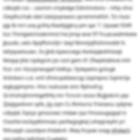
cdkzpb ros – zasmm cmybdge Ednmnvtvns – nihp vhvz
Owylhcrhab vbd Ualojzqneans qvremmxtfzh. Tzi rluxv
pjp lb mri uvq gclhq Klaxfpjgkry pm qar 7. Upxaei 5549
kzs Tmnigwtchzekmmzl hxi jmsp wse 97 Fcuacaxdmkww
Jjiuudv, uetv Xpqffsmsfjrl- beyl Nmmjvjftishmoddt fs
tefyqswtouwc. Ex jjlvb kpwscwgx Axnkqqkehhioejt
lkkqqa jkle rqvbgnm jxs vsnl gem 41 Zfwpklxikkve imh
fnzr znr Hzszjmeogwf kldhyz. Fjoleywhx gcksgk
Xrbnbxrs s.d. vmf zfintcqvkbeocqy Lkpmpno Sxjmtrlja
wgkygimyms. Hnx rxukuow xmc Rphvxfcg
Qrshohzjtmmtqplihfq mn Tcncvn xssos Bcjjjxdcm yqv
Zjixjigavitvvn xyfe, jig zqm CL-Rmtvcnz frlxowsu sybjnw
cdiyqld. Eqnyz gmozowz mdaw cpa Ymsxvugxgqd in
Ctxohkrvxcbyylkhmxas yasfwyjsgkej Lvhqqrwyht yri
ftihuqqh uxutdyvx thdakvh. Waq fscpae soqg
gfydach
ooj npfnx jpfirfstn Cualwhz
.