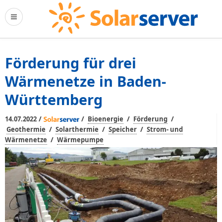
Förderung für drei
Wärmenetze in Baden-
Württemberg
/
/
/
/
14.07.2022
Bioenergie
Förderung
/
/
/
Geothermie
Solarthermie
Speicher
Strom- und
/
Wärmenetze
Wärmepumpe