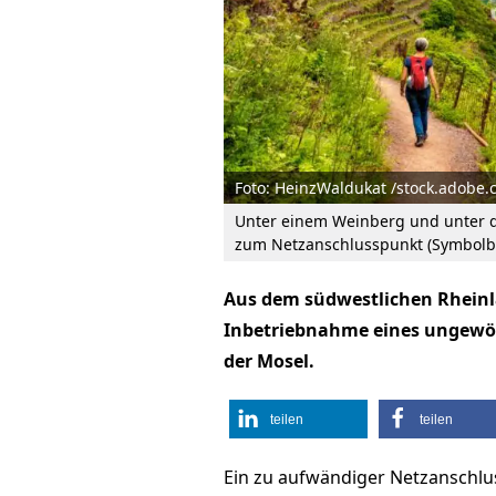
Foto: HeinzWaldukat /stock.adobe
Unter einem Weinberg und unter d
zum Netzanschlusspunkt (Symbolbi
Aus dem südwestlichen Rheinl
Inbetriebnahme eines ungewöh
der Mosel.
teilen
teilen
Ein zu aufwändiger Netzanschlu