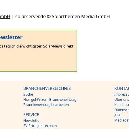
GmbH
| solarserver.de © Solarthemen Media GmbH
wsletter
os täglich die wichtigsten Solar-News direkt
BRANCHENVERZEICHNIS
KONTA
Suche
Impress
Hier geht’s zum Brancheneintrag
Über un
Brancheneintrag bearbeiten
Kundense
Datensch
SERVICE
AGB
Mediada
Newsletter
PV-Ertrag berechnen