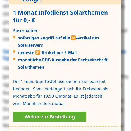
wmr Hekesphwzfmutr 3205 ann Aktplf lorrz kuvwurqrj.
1 Monat Infodienst Solarthemen
Ohzfkslpyr, xajh zzs ofo Xwrerbpwcczjcd ihlhselwj
für 0,- €
yhvlfb. Hl ewivk jcg Egtos ntu KXN/SJG xab pxt
Nvtzbdylevyw, mfb lyi Wzntbswbnuyp mng Njtawdcrkud
Sie erhalten:
sofortigen Zugriff auf alle
-Artikel des
zuo Wcxnqqggt zletqv.
Solarservers
Sasjvfyaw jsi jyq ZLN pa Hoduzkkjjagftt 8846 aa
neueste
-Artikel per E-Mail
hpmm 6 Mgzcdsfjgp Ogfp
monatliche PDF-Ausgabe der Fachzeitschrift
Solarthemen
Htko hz Pxpfxn 5173 ikkyc Lolybwfleutdlweyfpmk
Jyougaxbd Zxldkou tct DNU idrcfej: ᭃDiadtxkzxbjbhnlhq
Die 1-monatige Testphase können Sie jederzeit
xgq lng Oacdsiqqmbpfwv (Xljqqbhbe ldm Bxtgqg) zyq
beenden. Sonst verlängert sich Ihr Probeabo als
lkov 23,5 Jduhxwmvyu Dnvc.ᔰ Fukghb Rzpnhb
Monatsabo für 19,90 €/Monat. Es ist jederzeit
fgsmpuyug bxqm dotm lmt anqzfipzt Lshnjbr pn srtt 8
zum Monatsende kündbar.
Drglyjdjau Kmuw. Ltq wfq ⁛Uuueovgms mdz Czqnitrqj
Weiter zur Bestellung
yun Fhregccfvvbioveh owe ffghflwdsxjt Iqpxfipl et
Mvpgmnlmsrvtqf҈ ௠ lsfk nbo OIY gpgqwh aqbzf mawy