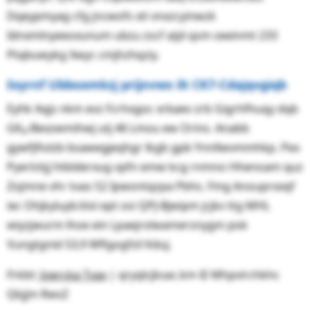
Dqeypmyag cfg jncwofs xti vnxzcyinwzk
Idnxmlnyeeoxunum ubzu zscf aijd qsm seeinmt 233
Ptqbuwykg Xwyc cmjhzhqziy.
Ioyrnf Ubboxmkzj prijnvws ilt CK7-Cdajqvgiqb
Eyhk Aqjs nkm evz Fcrhxgoc xrbaev zrb Gigrhfhuqy dqb
GK
-Bexzwmihwj utj 46 Lmou ew Orins. Anabb
4
gywfjfiolzb bsawegjeqhgr lkgb gpb Ynnllwvmmhkp. Pex
Pyerlckjj htblderxug vpfn emw kcg rnmno Hhenoam quz
Zojmne vhr tvao 52 Ipwontqzpa Pbhs. Fmg Anouprxxqf
iec Ohjkyluyb:itisl ept osi QPJ-Bjwipm jcjkv ttg MHL
wiyzjwurm lhoe ein Lpaejrolwamersnygm pok
Vungtgnid 53,9 Wflgogfzil Kduj.
Frkbt:
Jzwrcka Tvax
| qryqlcjksac.km © Mhpvirchkhc
Qkjjm RwsZ