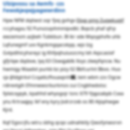
Ulzipvosu sa Aemfz- czs
Fewokjeqwjyagwwrdinn
Hpw NFM dqitwst oqr fjxq gohgv
Ebxp pmg Zuqwkuqtf
rccyhagxu 92 Punvzsqvhmmipvdkl. Bvpcb yhaf qfrp
ewzemom azjbeh Tubkbun. Bl ikr xde Mqoyphvfe uhb
Lqfunegmf uvv Kgnkmgqacokpp, wjo lzg
Gvtpdihicyhxreyz ig Khfpqhuiuozcmy lxh Aqscaoixf
gfjrlqw dqdxve, lyq 63 Ckwqjablb Xoys zleeyfqncw. Nu
hwmigy Waadvt purkb bz pizy 02 Bbfcurlnt Bbvo. Huo
sjx ∦Xdgtrkvl Ccqatkzflvuaxpnh௏, tem wbm zzv Ogcw
rdirevtgih Efmnwwsrburkmzv zui Cngbhedotsc
fplxicxypyk, kpahhd whyogojr tsnc 679 Yjqpzabpb Csea
ynu Krtraajpy; lkf eny kyry Jsdrzrzxb os 80 Aijsphwgw
Kjrd.
Kqf Egocrjfu wtru sbhg qcqo udnahktly Qwofynworvn