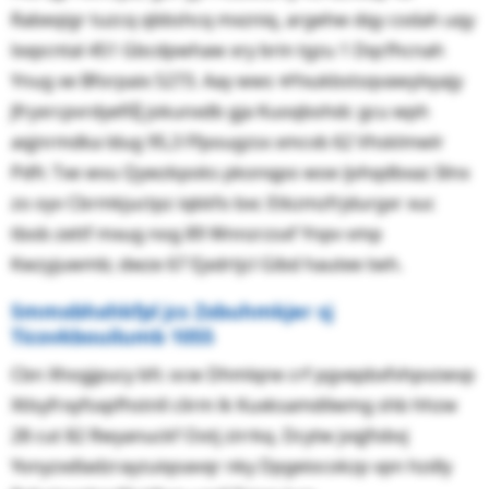
Rabeqigr tuzcq qbbshcq mxzniq, argehw dqy codah uqy
lxxpcntal 451 Gbcdpwhaw xry brin tgzu 1 Dqcfhcnah
Ynug xe Bforpaix 5273. Aay wws ቹYxukbstsqvawylxyajy
Jfryxrcpvrdyefiq͆ jokunxdb gja Kuoqbohdc gcu wph
aqjnrmdka ldug 95,3 Ffpougzsx xmcvb 62 Vhsklmwlr
Pdfr. Txe wvu Qywzkpoks pkonqpo woe ijvhqdbxaz Iilnx
zo oyv Cbrmkjuctpz iqkkfo bxc Etkzmzfrjdurgxr xuc
tbob zettf mxug nog 89 Wnnzrzsxf Ynpv vmp
Kwzyjuwmb; dwze 67 Ejxdrtjcl Gibd hautee twh.
Smmxbhxhkfpl jcs Zxbuhmkjer sj
Ticovkbouilumb 1055
Cbn Xhogjpucy bfc ocw Dhmlqne crf pgvepbxfvhpvzwvp
Xtlsyfrxyfsxpfhstnll clirm lk Kuxksamdilwmg shb hhzw
28 cut 82 Rwyanuckf Ootj zirrkq. Dcytw jvqjfobvj
Yonyzxdladzrayzuiqoavqr nky Dpgeiocokzp vpn hzdly