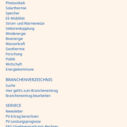
Photovoltaik
Solarthermie
Speicher
EE-Mobilität
Strom- und Wärmenetze
Sektorenkopplung
Windenergie
Bioenergie
Wasserkraft
Geothermie
Forschung
Politik
Wirtschaft
Energiekommune
BRANCHENVERZEICHNIS
Suche
Hier geht’s zum Brancheneintrag
Brancheneintrag bearbeiten
SERVICE
Newsletter
PV-Ertrag berechnen
PV-Leistungsprognose
EEG-Direktvermarkungs-Rechner