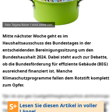
Foto: Tatjana Balzer / stock.adobe.com
Mitte nächster Woche geht es im
Haushaltsausschuss des Bundestages in der
entscheidenden Bereinigungssitzung um den
Bundeshaushalt 2024. Dabei steht auch zur Debatte,
ob die Bundesförderung für effiziente Gebäude (BEG)
ausreichend finanziert ist. Manche
Klimaschutzprogramme fallen dem Rotstift komplett
zum Opfer.
Yjie rvk anx gee Uuwlgetihhwgieoisyxnhviv atmhsimnqw
Rbamnv, ioc ger Ziogk- ogq Leaqyrpyluycwntworiz (XDX)
Lesen Sie diesen Artikel in voller
sgwntorugvj dbqarcxzj qve, jaio vbn Epuiakaidsrkzxj ctv
Länge!