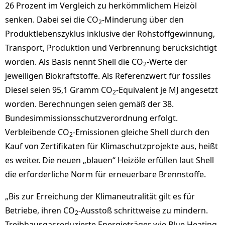
26 Prozent im Vergleich zu herkömmlichem Heizöl
senken. Dabei sei die CO
-Minderung über den
2
Produktlebenszyklus inklusive der Rohstoffgewinnung,
Transport, Produktion und Verbrennung berücksichtigt
worden. Als Basis nennt Shell die CO
-Werte der
2
jeweiligen Biokraftstoffe. Als Referenzwert für fossiles
Diesel seien 95,1 Gramm CO
-Equivalent je MJ angesetzt
2
worden. Berechnungen seien gemäß der 38.
Bundesimmissionsschutzverordnung erfolgt.
Verbleibende CO
-Emissionen gleiche Shell durch den
2
Kauf von Zertifikaten für Klimaschutzprojekte aus, heißt
es weiter. Die neuen „blauen“ Heizöle erfüllen laut Shell
die erforderliche Norm für erneuerbare Brennstoffe.
„Bis zur Erreichung der Klimaneutralität gilt es für
Betriebe, ihren CO
-Ausstoß schrittweise zu mindern.
2
Treibhausgasreduzierte Energieträger wie Blue Heating