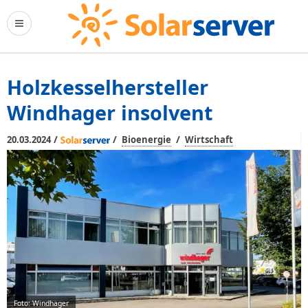
Holzkesselhersteller
Windhager insolvent
/
/
/
20.03.2024
Bioenergie
Wirtschaft
Foto: Windhager