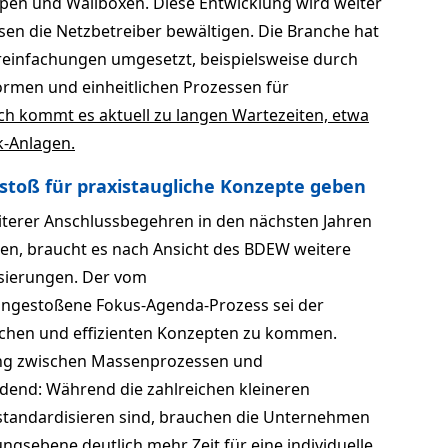
n und Wallboxen. Diese Entwicklung wird weiter
en die Netzbetreiber bewältigen. Die Branche hat
ereinfachungen umgesetzt, beispielsweise durch
formen und einheitlichen Prozessen für
h kommt es aktuell zu langen Wartezeiten, etwa
k-Anlagen.
nstoß für praxistaugliche Konzepte geben
terer Anschlussbegehren in den nächsten Jahren
en, braucht es nach Ansicht des BDEW weitere
sierungen. Der vom
angestoßene Fokus-Agenda-Prozess sei der
lichen und effizienten Konzepten zu kommen.
ung zwischen Massenprozessen und
eidend: Während die zahlreichen kleineren
 standardisieren sind, brauchen die Unternehmen
ngsebene deutlich mehr Zeit für eine individuelle