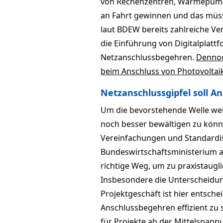
von Rechenzentren, Wärmepumpe
an Fahrt gewinnen und das müss
laut BDEW bereits zahlreiche V
die Einführung von Digitalplatt
Netzanschlussbegehren.
Dennoc
beim Anschluss von Photovoltai
Netzanschlussgipfel soll A
Um die bevorstehende Welle wei
noch besser bewältigen zu könn
Vereinfachungen und Standardi
Bundeswirtschaftsministerium 
richtige Weg, um zu praxistaug
Insbesondere die Unterscheid
Projektgeschäft ist hier entsch
Anschlussbegehren effizient zu
für Projekte ab der Mittelspannu