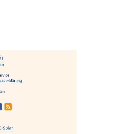
KT
um
s
rvice
utzerklärung
ten