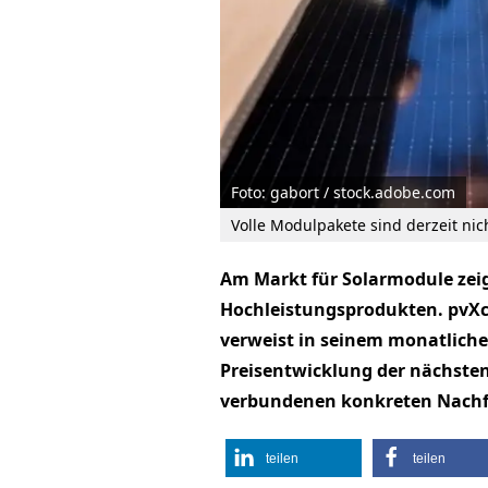
Foto: gabort / stock.adobe.com
Volle Modulpakete sind derzeit nic
Am Markt für Solarmodule zeig
Hochleistungsprodukten. pvXc
verweist in seinem monatlich
Preisentwicklung der nächsten
verbundenen konkreten Nachf
teilen
teilen