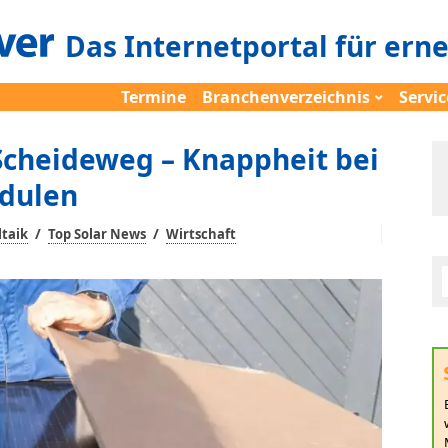
Das Internetportal für ern
Termine
Branchenverzeichnis
Servic
cheideweg – Knappheit bei
dulen
/
/
taik
Top Solar News
Wirtschaft