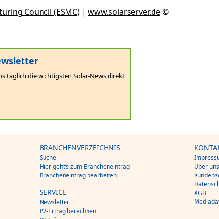
uring Council (ESMC)
|
www.solarserver.de
©
wsletter
os täglich die wichtigsten Solar-News direkt
BRANCHENVERZEICHNIS
KONTA
Suche
Impress
Hier geht’s zum Brancheneintrag
Über un
Brancheneintrag bearbeiten
Kundense
Datensch
SERVICE
AGB
Mediada
Newsletter
PV-Ertrag berechnen