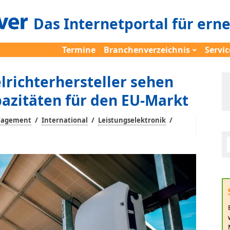
Das Internetportal für ern
Termine
Branchenverzeichnis
Servic
lrichterhersteller sehen
azitäten für den EU-Markt
/
/
/
nagement
International
Leistungselektronik