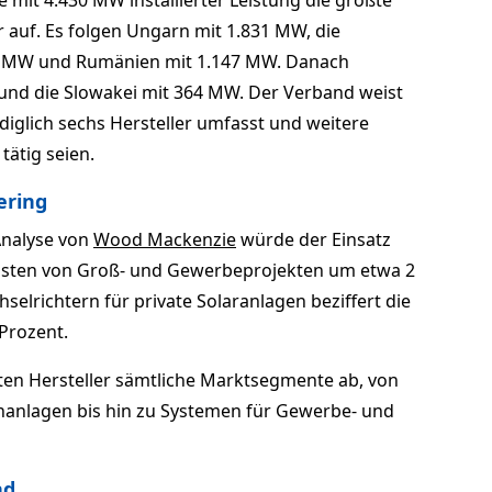
 mit 4.430 MW installierter Leistung die größte
r auf. Es folgen Ungarn mit 1.831 MW, die
68 MW und Rumänien mit 1.147 MW. Danach
nd die Slowakei mit 364 MW. Der Verband weist
diglich sechs Hersteller umfasst und weitere
tätig seien.
ering
Analyse von
Wood Mackenzie
würde der Einsatz
Kosten von Groß- und Gewerbeprojekten um etwa 2
elrichtern für private Solaranlagen beziffert die
 Prozent.
ten Hersteller sämtliche Marktsegmente ab, von
chanlagen bis hin zu Systemen für Gewerbe- und
nd