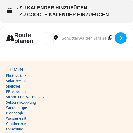
- ZU KALENDER HINZUFÜGEN
- ZU GOOGLE KALENDER HINZUFÜGEN
Route
Address - GeoTHerm expo & congress []
Destination Address - GeoTHerm exp
planen
THEMEN
Photovoltaik
Solarthermie
Speicher
EE-Mobilität
Strom- und Wärmenetze
Sektorenkopplung
Windenergie
Bioenergie
Wasserkraft
Geothermie
Forschung