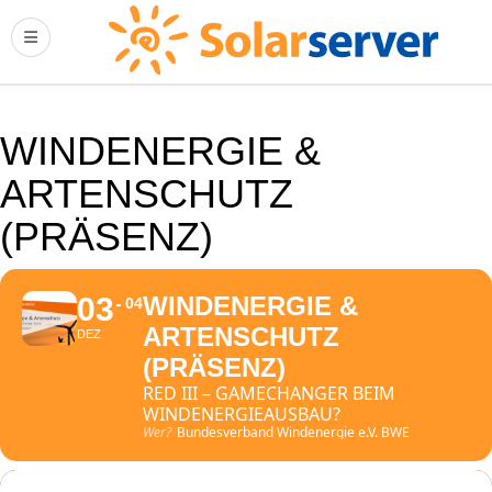
WINDENERGIE &
ARTENSCHUTZ
(PRÄSENZ)
03
WINDENERGIE &
04
ARTENSCHUTZ
DEZ
(PRÄSENZ)
RED III – GAMECHANGER BEIM
WINDENERGIEAUSBAU?
Wer?
Bundesverband Windenergie e.V. BWE