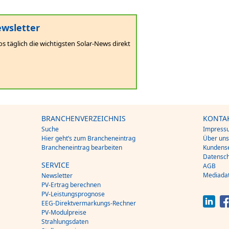
wsletter
os täglich die wichtigsten Solar-News direkt
BRANCHENVERZEICHNIS
KONTA
Suche
Impress
Hier geht’s zum Brancheneintrag
Über un
Brancheneintrag bearbeiten
Kundense
Datensch
SERVICE
AGB
Mediada
Newsletter
PV-Ertrag berechnen
PV-Leistungsprognose
EEG-Direktvermarkungs-Rechner
PV-Modulpreise
Strahlungsdaten