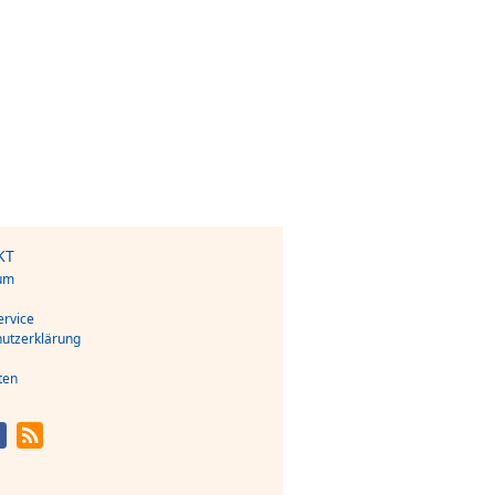
KT
um
s
rvice
utzerklärung
ten