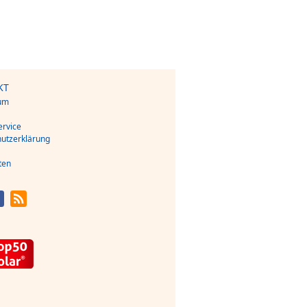
KT
um
s
rvice
utzerklärung
ten