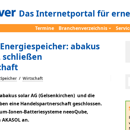
Das Internetportal für ern
Termine
Branchenverzeichnis
Servic
 Energiespeicher: abakus
 schließen
chaft
/
Speicher
Wirtschaft
abakus solar AG (Gelsenkirchen) und die
en eine Handelspartnerschaft geschlossen.
hium-Ionen-Batteriesysteme neeoQube,
n AKASOL an.