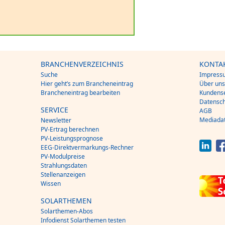
BRANCHENVERZEICHNIS
KONTA
Suche
Impress
Hier geht’s zum Brancheneintrag
Über un
Brancheneintrag bearbeiten
Kundense
Datensch
SERVICE
AGB
Mediada
Newsletter
PV-Ertrag berechnen
PV-Leistungsprognose
EEG-Direktvermarkungs-Rechner
PV-Modulpreise
Strahlungsdaten
Stellenanzeigen
Wissen
SOLARTHEMEN
Solarthemen-Abos
Infodienst Solarthemen testen