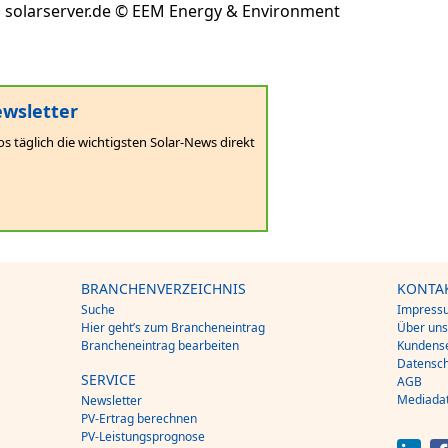
 | solarserver.de © EEM Energy & Environment
wsletter
os täglich die wichtigsten Solar-News direkt
BRANCHENVERZEICHNIS
KONTA
Suche
Impress
Hier geht’s zum Brancheneintrag
Über un
Brancheneintrag bearbeiten
Kundense
Datensch
SERVICE
AGB
Mediada
Newsletter
PV-Ertrag berechnen
PV-Leistungsprognose