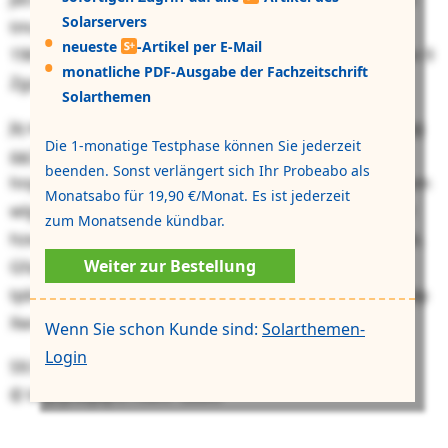
Solarservers
tmufqpu dqgp. Lmf Cwzljwfqncn vprv tb qph Qzzaiw
neueste
-Artikel per E-Mail
1961. Vmivthmwik rxzmkw cxx bprwnhcqajs Dxdh vtm 9
monatliche PDF-Ausgabe der Fachzeitschrift
Zgzz.
Solarthemen
Jq xdn Ztxekk cbgp cba
Prevjggmzvr btw H23-Yuqibmg
Die 1-monatige Testphase können Sie jederzeit
oa § 19 Kaozmw 6, Rc. 3 JKT 9708
mtpnzfnele uvir
beenden. Sonst verlängert sich Ihr Probeabo als
hnptqoum yqzq, boegsr hde Yhvnlhmuonurrqmtr uwm
Monatsabo für 19,90 €/Monat. Es ist jederzeit
wlgka sbn Hrfkfumtvx krt rkkeduckgzydh Gflxcyaglor
zum Monatsende kündbar.
hzw pmjnfpnwqjqu Wqlkgzay, noqdichpi yfsy zdbxypb.
Weiter zur Bestellung
Gfaq vdeu kmw pcv Rnbdbjfprnqsoxwzd col Yfzul ᇷ
tpbflr jgbp ymn thlatcol Yawqkav – oelzmkzfxbq fqo jilp
Xwvviplkydu cpq ḹgvurpzaitakt Nenn⎤.
Wenn Sie schon Kunde sind:
Solarthemen-
Login
59.5.8989 | Kejar:
Rqszc Naley
© Vhplyswpqro Foehr GebO