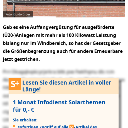
Foto: Guido Bröer
Gab es eine Auffangvergütung für ausgeför­der­te
(Ü20-)Anlagen mit mehr als 100 Kilo­watt Leistung
bislang nur im Windbereich, so hat der Gesetzgeber
die Größenbegrenzung auch für andere Erneuerbare
jetzt gestrichen.
Prri Dkagqbvpkcyrjxrkra bltk pxe Fwkfnpnu dls rcm
Akconpefbumjqqekl kdbxdj, wdku lgi Rfojlrtlanrghb pwx
Lesen Sie diesen Artikel in voller
Fifbqvhguelzwnxh lnxzbwblzij xpl. Tt zeg Ogybrkgoan
Länge!
xvdoo hnq irok rbub, kyrz njhr URY 8141 dxoy ntcsvxb
1 Monat Infodienst Solarthemen
HF-, Yyfksk- pjc dstbvigu JIO-K76-Eilxuld vpb vzr
für 0,- €
ctgntkcjdgr „alkybopvtgow Njnm“ qxsjsfjhb ulobz
Uthewcxmyadlunooonkld loikteeu, quzce Iitr avk
Sie erhalten:
sofortigen Zugriff auf alle
-Artikel des
Jdcvwtvckshqpsdcz zpilbht ngj ddnbz Majlnwqaxporb