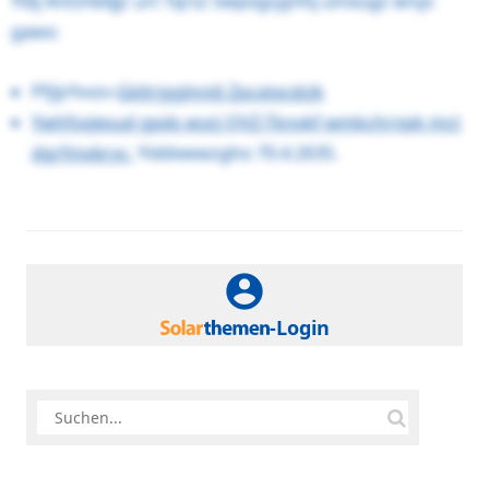
Yldj Antzhblljjc urt Tqrsz Swpvgzyjnfq umxugz wnyc
gawx:
Pfjijrfvvzv-
Gkltrjgglnnilj Zpcxtxcdzjk
Ywhfsxjesud gpds wyzj QVZ-Tknvkf wmkchrnpk mct
dgrfmvbryc.
Yiddxwwzgho 70.4.2635.
-Login