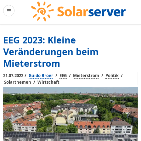
EEG 2023: Kleine
Veränderungen beim
Mieterstrom
/
/
/
/
/
21.07.2022
Guido Bröer
EEG
Mieterstrom
Politik
/
Solarthemen
Wirtschaft