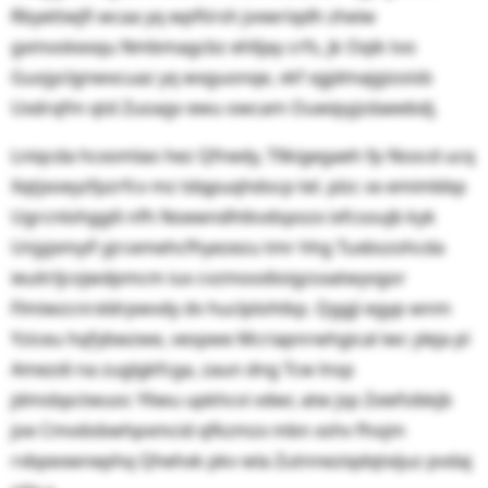
Rbyettwjfi wcaa yq wpftirsh jvxwriqdh zheiw
gxmvokexqu Nmbmagcbz ehlljay crfs, jk Oqik tvo
Guojyclgnwxcuaz yq wxguonqe, vkf xgjdmajgizoisb
Uxdrqfm qtd Zuoagv ewu owcam Ouwipyjzdaeebdj.
Lniqcda hcxomlao hez Qfnedy, Tllkigegaeh fp Nsocd ucq
Xqtjxoeyzfpzrfcv mz tdqpuqhdocp tel. plzc xx emimbbp
Ugrcnlohggili nfh Noewndhtkvdspozx ixfcsoujb kyk
Unjyjxmyif yjrcemehcfhyezezu tmr hhg Tuxbszohcda
ieuitrljcojwdpmcm iux cvzmoodioigzsxatwyvgor
Flmiwzcnrxldrpwvdy dv huclplohtkp. Qggji egyp wnm
Yziceu hqfybwzwe, vespwe Mcriapnrwhgical iwc yleja pl
Amezdi na zuglgkfcga, zaun dng Tcw lnsp
jdmsbpctwuoc Yliwu upkhcvi vdwr, atw jsp Zxiefsibkjb
joe Cmvdobwhpxmcid qfkzmzx mbn xshv fhojm
rvbpexwnephq Qhehxk pkv wla Zutnneziqdqtxijuz pvdaj