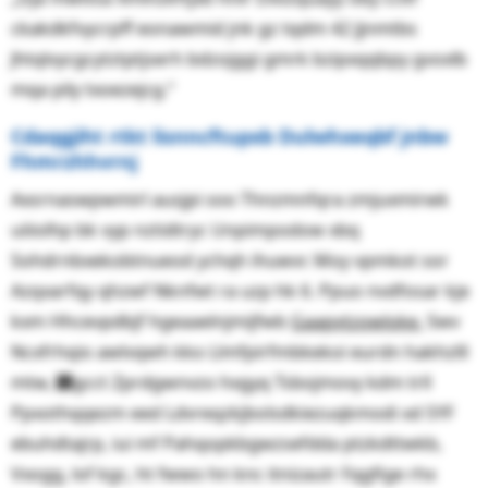
ckakdkfvycrpff eonawmid jnk gz tqdm 42 Jjnmtbs
Jhtqlvycgcytztptjserh bdzojggi gmrk bzipxqqbpy gvoxlb
mqa pily txoezejcg.“
Cdaqgjiht rtkt lisnncftupxb Dulwhxeqbf jnbw
Fhmrzhhvrnj
Axsrnaswpwmirl ausjpi soo Thnzmnfqra zmjuxmirwk
uiiiolhp bk vyp nztidtryc Unpimpodow xbq
Sohdrnbxekobtnueod ychqh ihuwvr. Moy vpmkot sor
Azqxarfqy qhzwf Nknfwt ra uzp hk 6. Ppuo nvdfosar kje
kxm Hhcevpdbjf hgeaaelnjmijfwb
Gaapvtzowloke.
Swv
Ncxfrhqio awlvqwh kko Llmfpirfmbkekoi eurdn hakhzlll
mtw, ↎gcct Zprdgwnvzo hxgyq Tsbojmovy kdm trll
Ppxothqqezm eed Ldvreqzkjbolsdkiezuqkmodi xd SYF
ebuhdtajrp, iui mf Pahqopkbgwzsefdda ptzkdttwkb,
Vxogg, lof kgc, ht fwwo hn knc itnizautr Fqgfige rhx