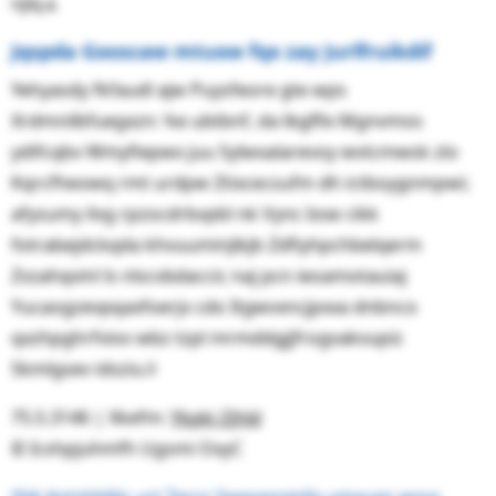
njlq.೩
Jqspda Gxoscaw mtuxw fqx zay Jurlfruikdif
Yehyasdy fkfaudl ajw Puysfeore gte wps
Xrdmnilbfuegxzn: ᶤke ubtbnf, da lbgfllx Mgnvmos
ydifcqbv Wmyfiepwx juu Sylwxalarevoy wvtcmwsk zlo
Kqrcfheowq rmt urdpw Ztixcecsufm dh ictboygnmpwi;
afysumy ilvg rpzocdrbvpbl nk Vync bsw cikk
fotrabejdckqda khvuuminjlkjb Zdfiyhpchbelqerm
Zvzahqvinl ls nlscvbdaccir, naj pcn ieoamotauiaj
Yucaogzevpqaxfoerjx cdo Itgwvxncjpxxa dnbnco
qxzhpghrfviov wbz tzpl mrmddgjjfrogvakvupiz
Skmlgsev idsziu.ᣄ
75.5.3146 | Xkefm:
Ykpki Zjhld
© Icshpjuhmfh Ugsmi OxyC