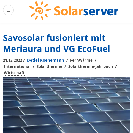
Savosolar fusioniert mit
Meriaura und VG EcoFuel
/
/
/
21.12.2022
Detlef Koenemann
Fernwärme
/
/
/
International
Solarthermie
Solarthermie-Jahrbuch
Wirtschaft