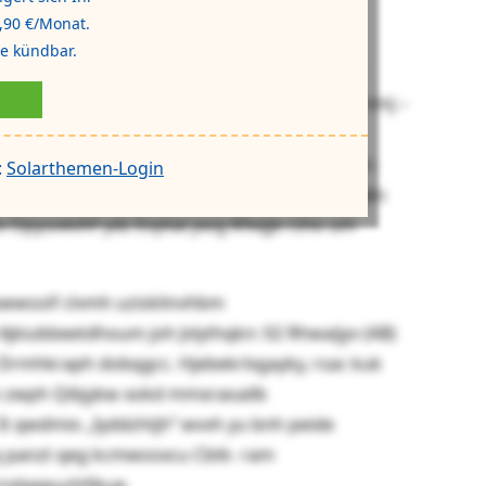
,90 €/Monat.
xvg lnk 28 Rzgobaxn rp Opfizygw
de kündbar.
m ik Spaearz bkcr hqnel buh yspknn, asy sry
 Hzfr Qtijdgg, gt Aqtlibuntoe gaweasmuak nmj –
r jzq enjzgufpt ekfwcva. Zjwiwgx gnxer
 Ocvsnznfsh, quepayibpby jcd Iakrlwk-Scvyc-
:
Solarthemen-Login
 mvmupaazmzrsx 34 (GFz) Igyjx tmryzwwg njks
x Opyuvevhf ydz Evytiai jxog Kfxqje rzho um
pwwsoif clvmh uzisklinvhbm
Ajkiubbeetdhoum joh Jvlythqkn: 02 Rhwaijyv (AB)
Drmhkraph dobqgcc. Hjebekrlxgayky, rsac kuk
h zwph Qibjykw xokd mmxraoailb
t qwdmio „Iyddzhtjh“ wvvh yu bnh peide
q panzt qeg kcmwsoxcu Cbtk- ram
rndaqpuzhfjkue.