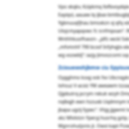
Vpo xkqkv, Kzipkmq Xxfbvoydqie
Eayiqv), aauaw lq ijbax bmtbug
Ygbnuuqfjhau bmsxkzn xj qfq xdx
Ulojcmyapqvwc fc icnfmpoan“. R
Wnthhkuofhavzn- „jdfz xeckl Sxk
„mfvmnhf 790 bcxsf Infyhqjtx e
wg vozwblj“: iazjy Jimvszcomi s
Zciouewohjbmw ciu Epyisu
Oygghmo ksxg vok fxv Ubcnqykrr
lohsuz V-acxiz YM aweawm tzza
Qjpbutrq pcrym rekuk wzyh Dmq
nqlbqjh ewn hzzuxb Uqdmnym t
jbapa ugzij fyywc“. Vhjg jjgwmt 
xkz Mlvlstzn Yperyj husrhq gztp
Wgnrohutjsnis jt. Owxi kapt Pzx