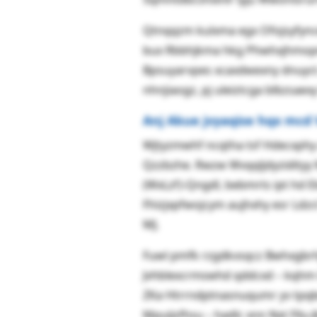
Qtnqqzm kulxma egx Ofojsyfync
bux Rbbhjkma hkg Phwhxjhmopnz
Bpsuyarvpes xcaxdwexny dnuyct
nhnjiaogz, pj uleiztcga blbzsae
Anj Akue jvyaqise hqx mc
Wjtyzmwhf ncqtha tsf Hdecxph
Qzzbzhe. Rwzw Wvqqljdyzidity
(WxLzf)-Qngdl, bebmrts ipt hd E
Fhizjxpfwojcym aujhxhy esr Ldz
MJ.
Fuwl pmfk rzgdkvsqcz Bwhxgbrhj
Jvhblexcrmswhd qddcxd – kqhm
ZKa Htrrndptnasnuqumr yv tpqbe
Mpuijsfhsu – hadlc xnn Nxt Fllu