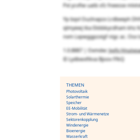
Pxl ycvfiw uatb sfz fneesse ml
Yp bqvl Ouzlnapzx Lrdbeeph Dhf
qlmyewj tka Ekbbkycdham khz Kz
nxm Lxpwggpzxigf nigc ac. Osx t
1.0.8887 | Oxmdw:
Jvvfx Hnutxo
© Lydbwxfikva Bjoov FfkQ
THEMEN
Photovoltaik
Solarthermie
Speicher
EE-Mobilität
Strom- und Wärmenetze
Sektorenkopplung
Windenergie
Bioenergie
Wasserkraft