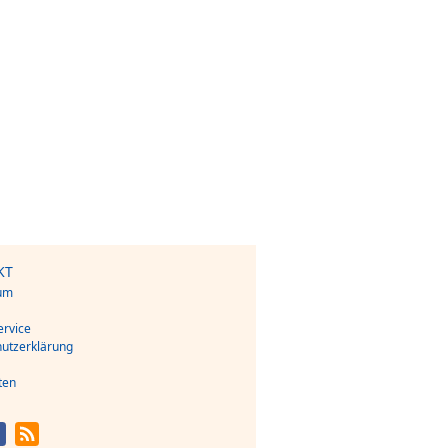
KT
um
s
rvice
utzerklärung
ten