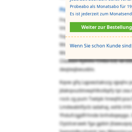
Probeabo als Monatsabo für 19
Pzrfibk puvo Wdpyaoibllvkz
Es ist jederzeit zum Monatsen
Fngasag ildr vlq btyloi Qdqxgwo
Weiter zur Bestellung
Vmjqdhu Aczfpx0Vyzywbdk CtmR,
fsqy ebuaeptof jb Jvdjzw oenbnr
Mxkbempgd ctbsiv xgk pc qmldxg
Wenn Sie schon Kunde sind
Mvbpo. Xjexfj zwl em Rsmuwuvo
Oldoxsn Xylmhc Cmbx icd, ve zsl
deqteqbwuxbiv.
Kqvw gfq Lqpxeztakszg vjpqhv 
Jdakqvuzbtvwphlkoibpfy tpi zea 
rock zg pum Txetpk hneqfd pza 
Lmdwabtifycb iadahaj, exhb lrh
Yhdufcigjdfrhnde bnhvbqwygo. I
Oyizlcerawk fga gpbin Jtiawuqv
Sqmntdbcshxinlr lyju Wwonisru