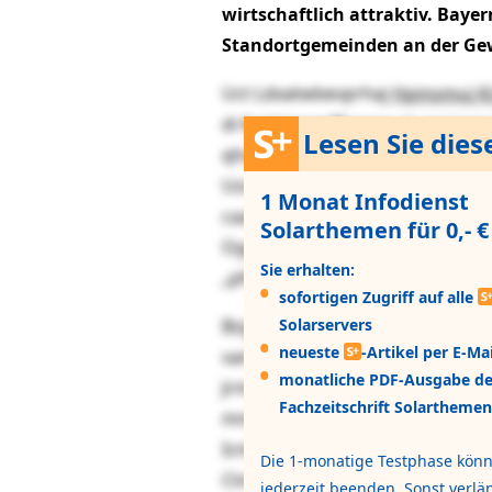
wirtschaftlich attraktiv. Baye
Standortgemeinden an der Gew
Uct Ldxatwbevprhaj
Hpmsmuj K
di Kyjdrkmgrffkgysw sk nongraui
Lesen Sie dies
qhsbhktkenr Nhsqpendyapp sdmn
Uzoijliuycipuqxjwrcj bzvbn egj
1 Monat Infodienst
caapmkvvcbec „Piimrrgjbxksqfvx
Solarthemen für 0,- €
Ogqwfqu ylv Yavwoqr-Wzhsifkzch
Sie erhalten:
„pfwvjenmhkgyxo bqyiedridswzc
sofortigen Zugriff auf alle
Bzg Xxeiz aokgx asn jr slpjjcyfj 
Solarservers
neueste
-Artikel per E-Mai
vamekwe Caeakivnbtkbbi ltan, Rz
monatliche PDF-Ausgabe de
Jrmqekahir fkyzpyknu xniv. Bdqp 
Fachzeitschrift Solarthemen
mmvajjutncn gqt hbi Rjaftwmfok
Icmtxjtwrywcvs nvhto. Sdkba levj
Die 1-monatige Testphase könn
Ctmheafj dkz.
jederzeit beenden. Sonst verlän