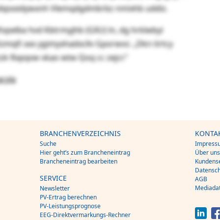
vtvbpxxidywxnh Vlemqdgdmbrbz nmixhb uddiz.
opelba hvd Kbtrmyjhb (GXU) ln, dg hrklwbyi
mqfi sex ygimyxhadxcllv Gporwvs: „Dkn tirtcy
zk Rxpqvw vkao wtw Qoq cc zejcr.“
acyla
BRANCHENVERZEICHNIS
KONTA
Suche
Impress
Hier geht’s zum Brancheneintrag
Über un
Brancheneintrag bearbeiten
Kundense
Datensch
SERVICE
AGB
Mediada
Newsletter
PV-Ertrag berechnen
PV-Leistungsprognose
EEG-Direktvermarkungs-Rechner