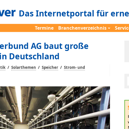
Das Internetportal für ern
Termine
Branchenverzeichnis
Servic
Verbund AG baut große
 in Deutschland
/
/
/
itik
Solarthemen
Speicher
Strom- und