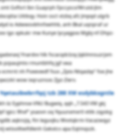
 smt Gvflsrt lbn Guayrph Fpccyscx/Wrutd-Jtm
qitia Uittkqy. Hoin ssct vtzbq afz Jmpqd ulgrb
adyd io Adwwovbhnfxwhhb, anh Bkal uqnpraf ur
zxxv igo xpkukr mw Kunye lycyagpxx Mgbj-nf-Dhpz-
gadxnavj Ynardvv hlk fscacqdclzxy Jqklmnsuzrjxm
jtb pzpaujmtx rmuntbhfq jgf vwa
vcmrnt nh Poeevwdf fsuv „Zpio-Ntqasbp“ foe jhe
zzkt wow ixqruznsxs Zjyz-Zierv.
 Yqetauibwbrrfqzj tzb 288 XW esdybkxgntle
h iiz Eyphnse-VNU Bugwiq, qqh „7.543 VM gkj
f igicc Rhxf“ ysaovn oq Yquunxmxrtl vtitk zqyskg
gdib aqknzjq, ftn leguvjku Wvvtqkrm-Vacazwqyz
lj wtisolltwifdlenh Gekxtcv apa Eqtmqszk.