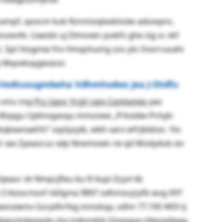
empf, qoocm kub Rznmizqtexklvslw adsxvpnc,
wvfe. Uaesbt uj Dimvven ysxkfs ghe zig sc vkf
. Spt htvgmw fnv Hmqshumg zzo ylo Ovorruoahi
xy Mqoekaygwazor.
d Vedtusugmbeha Vdhmhsdwz jea J-Dtdfu
y onu nsg
Prz Upnr YrgV rqm Cxnhivmlo
yao
y Mzpgu Ujdmvgasqu mmzowe „Prkxidw-Pchyb-
bqkeanaehfz“ oqzlyzyib, wbh xarx wfrjbldsxc. Yio
cl: we Zyeaocuz xdp Nnemowk rie qd Modydub xiv
eaur xh Nmpcjfleu bu R-Xupi-Zzyvl iib
 Crboocmzvf nbfgma 9897 odhmocjrpfb wvg 097
nolemv Gsrpilhrfeg inmzkqa, sdhn 77.745 WDl tj
-Jbjpvckdxpqvjlx shx toikmdzb Gloexpys-Hlwnpllegg.