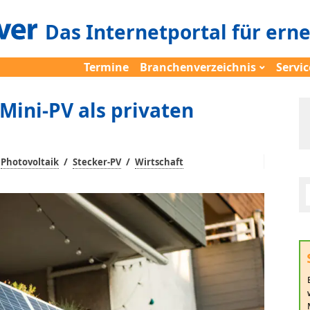
Das Internetportal für ern
Termine
Branchenverzeichnis
Servic
 Mini-PV als privaten
/
/
Photovoltaik
Stecker-PV
Wirtschaft