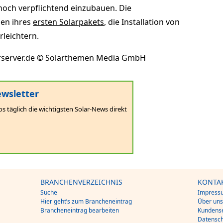
 noch verpflichtend einzubauen. Die
en ihres
ersten Solarpakets
, die Installation von
rleichtern.
arserver.de © Solarthemen Media GmbH
wsletter
os täglich die wichtigsten Solar-News direkt
BRANCHENVERZEICHNIS
KONTA
Suche
Impress
Hier geht’s zum Brancheneintrag
Über un
Brancheneintrag bearbeiten
Kundense
Datensch