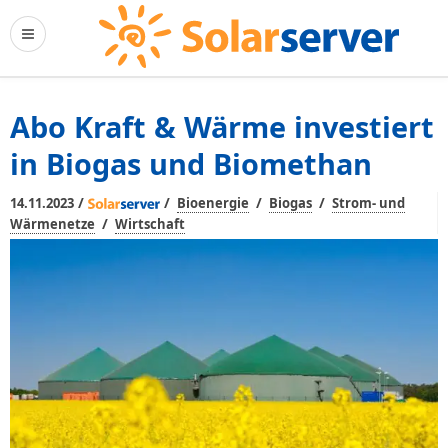
Abo Kraft & Wärme investiert
in Biogas und Biomethan
/
/
/
/
14.11.2023
Bioenergie
Biogas
Strom- und
/
Wärmenetze
Wirtschaft