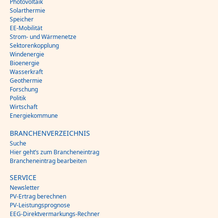
Photovoltaik
Solarthermie
Speicher
EE-Mobilität
Strom- und Wärmenetze
Sektorenkopplung
Windenergie
Bioenergie
Wasserkraft
Geothermie
Forschung
Politik
Wirtschaft
Energiekommune
BRANCHENVERZEICHNIS
Suche
Hier geht’s zum Brancheneintrag
Brancheneintrag bearbeiten
SERVICE
Newsletter
PV-Ertrag berechnen
PV-Leistungsprognose
EEG-Direktvermarkungs-Rechner