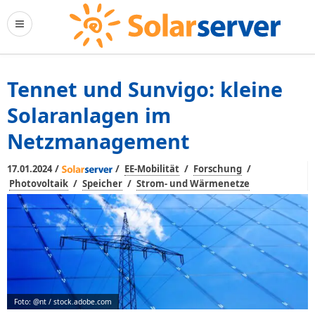
Tennet und Sunvigo: kleine
Solaranlagen im
Netzmanagement
/
/
/
/
17.01.2024
EE-Mobilität
Forschung
/
/
Photovoltaik
Speicher
Strom- und Wärmenetze
Foto: @nt / stock.adobe.com