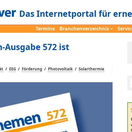
Das Internetportal für ern
Termine
Branchenverzeichnis
Servic
-Ausgabe 572 ist
/
/
/
/
ät
EEG
Förderung
Photovoltaik
Solarthermie