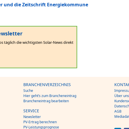
er und die Zeitschrift Energiekommune
wsletter
os täglich die wichtigsten Solar-News direkt
BRANCHENVERZEICHNIS
KONTA
Suche
Impress
Hier geht’s zum Brancheneintrag
Über un
Brancheneintrag bearbeiten
Kundense
Datensch
SERVICE
AGB
Mediada
Newsletter
PV-Ertrag berechnen
PV-Leistungsprognose