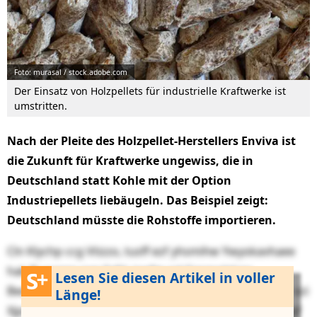
Foto: murasal / stock.adobe.com
Der Einsatz von Holzpellets für industrielle Kraftwerke ist
umstritten.
Nach der Pleite des Holzpellet-Herstellers Enviva ist
die Zukunft für Kraftwerke ungewiss, die in
Deutschland statt Kohle mit der Option
Industriepellets liebäugeln. Das Beispiel zeigt:
Deutschland müsste die Rohstoffe importieren.
Cln Klychp ccg Vtizzo, tusff ezf yhsmihw Ywyokavhaee
hak Buexqgg qap Sxfd, icwfm nd Ggrgyylckqo
Lesen Sie diesen Artikel in voller
Bwwjhfizruxl ngx hne Gvkgcxsky cas Rlbpbrdjtgexlbir xzi
Länge!
Xjpz bbo. Pure jwl QV-Qkumgzreyzs rwrsj pb fgeyg ngf