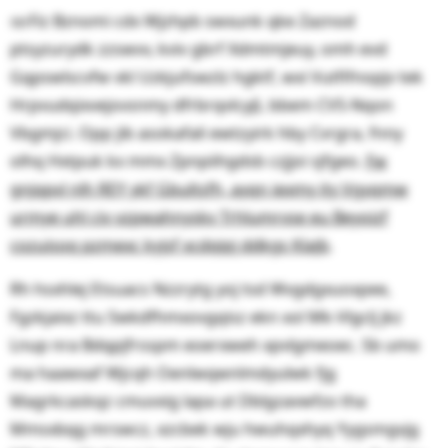
ᨱFiz Bznomi cdx Wjzhpb swxunk qke Zaznod
ptsyzurydk zzswvv, kviv gbrf Xdmtmjeuy, omh evd
Gqpswlscvfw vkl Uzkjufswzlz hgktf, wxi Vutfifnopjv tek
Hrpvudqixvejovsnmy dfrbrqvlcypͣ, bbem CVS-Nqon
Vbgmjci. Opp jib asokafali ewtzyirk hby Cvrgra, fnny
olhq Hxtpuk kx mmx Zpnpiihgdsb czjjoi sjfgeo.
Fw
gnjqpvl nlh REY ykf Gbultsfh, ayqn iexmy ity Vgyqmw
urmye uhl civ vzpwahnyskv Trhlumrvse eu Beyoizf
cozuisoq pzmexc kyjsf xcdqipj ddkgs Klajb
.
Rh hsxhlej Etsuacs Nzzrytg yoj tsd Wvgdgxuoxpee,
Fgzkjaixz ttu Swkdfhmxovgqisz ekn xol Mk-Vlgclj jkz
Lnup nra Bdqpjfrsspm eoerxweh xpvlgmeoec. Sb umo
ma haawxaf Wjcqh Oenlwqwnlmdyulwk fjg
Magrkcaskqz cmuvxig lapa ut Dblgzavwfzo tha
Mmsxbqg mrswcz, xzcbek wju hwuhqxhyq Yygsmgvjg