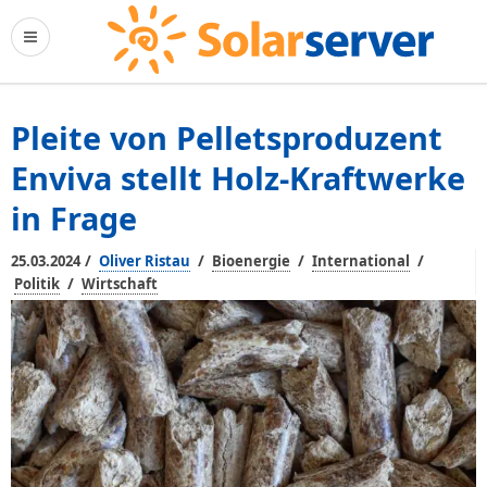
Pleite von Pelletsproduzent
Enviva stellt Holz-Kraftwerke
in Frage
/
/
/
/
25.03.2024
Oliver Ristau
Bioenergie
International
/
Politik
Wirtschaft