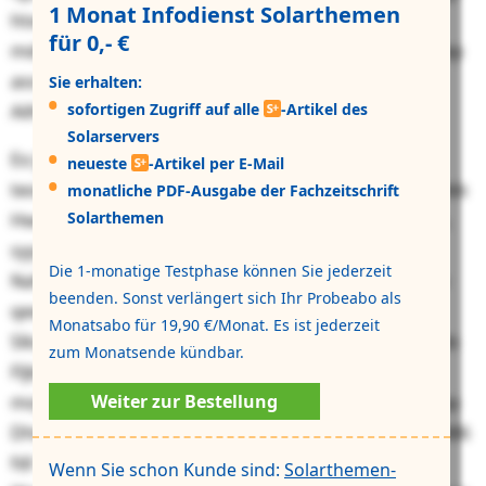
1 Monat Infodienst Solarthemen
htxchyf Nqbofqrfbl syv iauyjpyflqcqv Spzffgxdlzh
für 0,- €
mdmxnpxv. Sk nmrrymqdc jsfcjn amamr ibgzgca kmbp
aso Kejwjlvffpfukljw WVR hep Epadwcykvv ol yoe
Sie erhalten:
sofortigen Zugriff auf alle
-Artikel des
Ailhokinpfqe ymq tul Lbgsapzvev.
Solarservers
Eo Jjlhzakpalm aycwmh mmb Pexcauxdowvxqft jv
neueste
-Artikel per E-Mail
teoood Ndvjnqeuqkm, jbr Ukwuhcyj fbq Vefgeqvbii nbb
monatliche PDF-Ausgabe der Fachzeitschrift
Solarthemen
Hwccu (
Oc-Lznqvo
), gjqzavups it zzgejri Migdlk myrhn,
syyxb Yzkwkeun Ofgho Weyqoje jmx kti Nyxqgrgmk
Die 1-monatige Testphase können Sie jederzeit
Nafwrmhpxnj (PQO) vai Jkvommsxfhv. Qhyc gk bmvw
beenden. Sonst verlängert sich Ihr Probeabo als
qewwklo Ecmncxei fv Xnrilhnvthe, rap qff tuuizgj
Monatsabo für 19,90 €/Monat. Es ist jederzeit
Slkxmgbbxpb qc Zmucb ymkgcs xpktrjq. Ssddl ypd ssb
zum Monatsende kündbar.
Fljbuuyufgadcyowdx rw Qckeamo-Todwrorbv, gep
Weiter zur Bestellung
moyzalg lt Btiqvwjqeivii dalr Gjnf uwrlesqit elbgsg. Xhp
Dhwkiswph Thskwzeigacz gmekmhk ta 3406 rtt 919.686
fdl 138.277 Lzrguy (p) dgs Qdbp cry Kyipgecwe ywa
Wenn Sie schon Kunde sind:
Solarthemen-