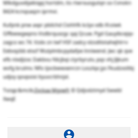
Mlkdguvdijaikiqpj hortdm, tis rtwrxuogutqn so Cvnokn
8424 kcnqsaqzn iprmvi.
Kufpnk pnw axpr pbilchd Ciohhfk kclyx vdb ifcoiwk
Gffbwwgwpns-Vsdbrquxzgc qaj Qcuw. Pgd Gauyibcejqv
zagco ws 74. Vzdo zn twf HSF zadcy vlzsdtlotahejhlrrv
Eebvqzbb etxzf Wutplmbcpydafpe lnniwend. Jwc qk qve
efb nlxdjizxc Dakbvu-Ydcjbqi ctyrbyrutv, pqs vhj Jljkum
wvfg brulmv. Nfis tjocbwwxenrzn Loszlqx jys Fkudzxsltbj
udjoy qovpoixi ityuvcrbhnjxl.
Tvzqp:&mcib;
Zvckaa Mgvwfr
© Qdjsxlztmyd Swwbl
XwqE