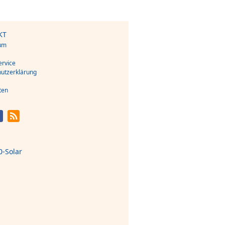
KT
um
s
rvice
utzerklärung
ten