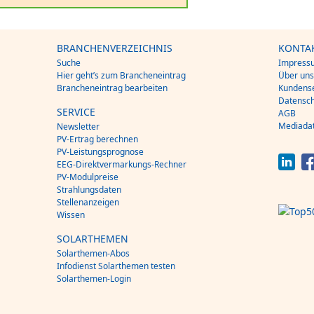
BRANCHENVERZEICHNIS
KONTA
Suche
Impress
Hier geht’s zum Brancheneintrag
Über un
Brancheneintrag bearbeiten
Kundense
Datensch
SERVICE
AGB
Mediada
Newsletter
PV-Ertrag berechnen
PV-Leistungsprognose
EEG-Direktvermarkungs-Rechner
PV-Modulpreise
Strahlungsdaten
Stellenanzeigen
Wissen
SOLARTHEMEN
Solarthemen-Abos
Infodienst Solarthemen testen
Solarthemen-Login