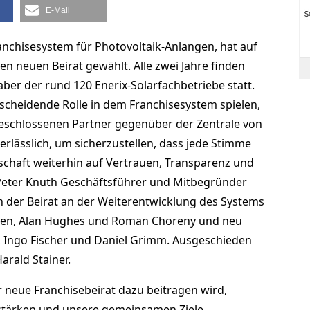
E-Mail
ranchisesystem für Photovoltaik-Anlangen, hat auf
en neuen Beirat gewählt. Alle zwei Jahre finden
ber der rund 120 Enerix-Solarfachbetriebe statt.
tscheidende Rolle in dem Franchisesystem spielen,
geschlossenen Partner gegenüber der Zentrale von
 unerlässlich, um sicherzustellen, dass jede Stimme
schaft weiterhin auf Vertrauen, Transparenz und
Peter Knuth Geschäftsführer und Mitbegründer
ch der Beirat an der Weiterentwicklung des Systems
rden, Alan Hughes und Roman Choreny und neu
, Ingo Fischer und Daniel Grimm. Ausgeschieden
arald Stainer.
er neue Franchisebeirat dazu beitragen wird,
 stärken und unsere gemeinsamen Ziele