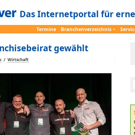
Das Internetportal für ern
Termine
Branchenverzeichnis
Servic
anchisebeirat gewählt
/
k
Wirtschaft