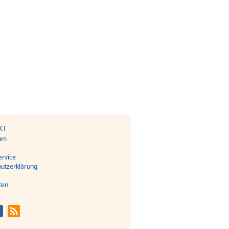
KT
um
s
rvice
utzerklärung
ten