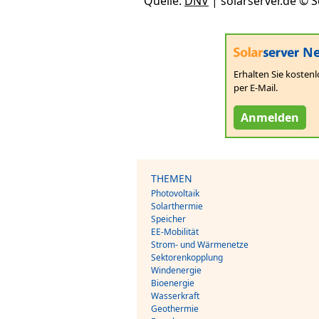
Quelle:
DNV
| solarserver.de ©
Ne
Erhalten Sie kostenl
per E-Mail.
Anmelden
THEMEN
Photovoltaik
Solarthermie
Speicher
EE-Mobilität
Strom- und Wärmenetze
Sektorenkopplung
Windenergie
Bioenergie
Wasserkraft
Geothermie