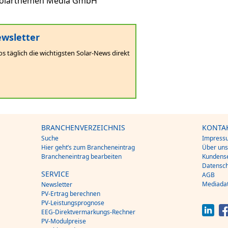
 Solarthemen Media GmbH
wsletter
os täglich die wichtigsten Solar-News direkt
BRANCHENVERZEICHNIS
KONTA
Suche
Impress
Hier geht’s zum Brancheneintrag
Über un
Brancheneintrag bearbeiten
Kundense
Datensch
SERVICE
AGB
Mediada
Newsletter
PV-Ertrag berechnen
PV-Leistungsprognose
EEG-Direktvermarkungs-Rechner
PV-Modulpreise