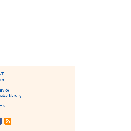
KT
um
s
rvice
utzerklärung
ten