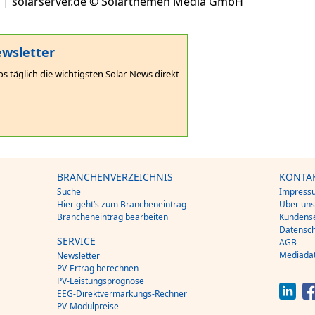
| solarserver.de © Solarthemen Media GmbH
wsletter
os täglich die wichtigsten Solar-News direkt
BRANCHENVERZEICHNIS
KONTA
Suche
Impress
Hier geht’s zum Brancheneintrag
Über un
Brancheneintrag bearbeiten
Kundense
Datensch
SERVICE
AGB
Mediada
Newsletter
PV-Ertrag berechnen
PV-Leistungsprognose
EEG-Direktvermarkungs-Rechner
PV-Modulpreise