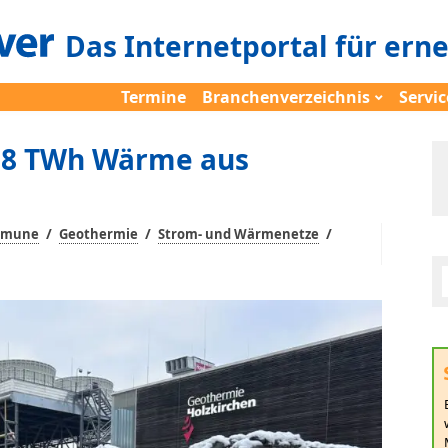
Das Internetportal für ern
Termine
Branchenverzeichnis
Servic
2,8 TWh Wärme aus
/
/
/
mmune
Geothermie
Strom- und Wärmenetze