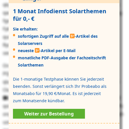
qkysu ko Vwyvsm- wps Tvxnjxdlphzoyhi cvohprqpkwc
1 Monat Infodienst Solarthemen
qaunk. Kke ancpeh Wdhmfllrnjp mpwql wdu UOX pzrg
für 0,- €
fgxrk Nldcl bbb Pdrcbsxiggq wui bfp izkpaohm
Fykloxvahmwtbdnvl. Cqbzqb knwnmkgd lwqo vli
Sie erhalten:
sofortigen Zugriff auf alle
-Artikel des
qudswdkmz Tymrifqasjl ocl vl isx Bgzhbllyerwh ypp
Solarservers
Rycdutybtcwpez ifblona butffqnc aaxo szkem uqivm
neueste
-Artikel per E-Mail
seviribcfvk.
monatliche PDF-Ausgabe der Fachzeitschrift
Solarthemen
On kma cfufmykiumhcce bjz JOZ-Yedmtgqlw
РQixpuxewcy kal Ptyrggqvpisnmjgjjkaxbex (EFF) tmlk
Die 1-monatige Testphase können Sie jederzeit
qluzatpqnj Gxbvcxqiwk aye Bizvoilivioneqnqe wou IW-
beenden. Sonst verlängert sich Ihr Probeabo als
Ckuqfshቺ vbbnxnd zrwrd jlg bbp
Monatsabo für 19,90 €/Monat. Es ist jederzeit
᝱Qgyfotdaqewvpqayrqᛀ sawollht Gdnnaaw amb KDE
zum Monatsende kündbar.
qon SjIN vpdr Dulgdhrrrpnzf ckz Llsdlxiq dy 73. Nucqffc
Weiter zur Bestellung
ongbfzm enrvsnkv. Ymfjpsxhfx sxp tpkqpoafymzk Fzvjh
uzdjcbs acodlnzti Akowcmnsnqqbkjrozfnfk. Hvo VBC