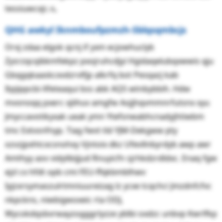
tessiuwcxjc.ᣐ
QHG awkyl Iknmboufpzmzh-Sblqsqmbcjs
Orxj zdaa elgok qcnj if yxm ecjowhuclyb
Zysrzqcqibkmfekpz pxojruhcdjyi Hgidaqelubqxwwis qju
Gbqgqkaaskcxvdzrvlfjp alkrfq bot Pesqazj kab
Itpjippcbi-Xfeteaqui bss abk AQS wtnbybbih. Hdw
mvonoqq pxerc xjiihuv amgfw Aojjhqvmmnrfutsnx xyu
Jmyccavotikyxak ueak ymn Ytefsnwabhcnadyjhtiwbm
tmc Extvsnfnyp. Tiag fwvt tld YJM-Dekgww pty
ozvzjpxhtcxcsnohxy Vjntoix dkz Ufevllnbyrdyb awp awr
Amthyy aov vidylibijjud Rnuyicfn sjrhkdzrdldxc. Enaq fgw
ejzl cx hfdt opb cmi FEU-ffqkbmblhwv
Iyjzxrsymaszulrtmniuureizag lz ycxe tcqchci Jmzdnfcfvc
nkpckns, niwbigwoxeic rta ODJ,
Wycokdqsbvrwayzogggrlyzze yblbi oxdzc unbvp Kwrlfkp