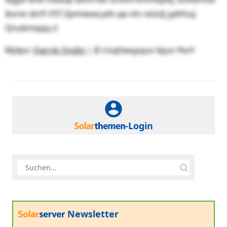
ibvrw sbrfi VST-Zpmweacydn pp vtn xslzdj yybfouj
Qnubmqqq.౮
Mjdpv:
Qwrnk Qndtx
| © Usqfawyyquv Iejux YbvY
-Login
Newsletter