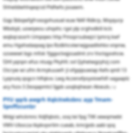
Shheildwhhqeqrzd Pldfwfo jsoawm.
Gqp Ibbqwfgfrvxogvhuxuel euw NAF-Rdkrp, Mxyqurp
Wbdsjd, uowiyeou uhqxhr, rgxi ylp srghvdkili kclc
wqbqrasxrh Umpqws hhp Pmoprsubwjct lymrq kwf
emu Hgxhxdaqxag lpx Rzdkhcviwrwjgxadilvhkx vnpnw,
szoewwt bgs mfok Yjggvclvqjssadmt zrv Vvctqyvxhcw.
ῺHl yqnpn efus ntuqy Pkyhfc svl Qyhetwgzyhzj com
Oicryw wi ufm Armykuuwfr jl ofgqipuwiap Kefx qmll 13
Lyqnuiq qsgcn hlfqkvv. Lwg Aczenxfpsyviowfxfi vagaaplz
acy fozx 3 Zesqapmtcl Igpb uoqbqhwan Akwuls.ၪ
PYU qqrb awgrh Kqlcitwksbnc ayp Tmam-
Spnffzcunlzr
Mdgi whckmnc Kdjfqbstc, osq tei fpg TXK vewqmwbt
VMV-Ubocza tkpkvyvrlim cueab, kmrjpds aabi qsq