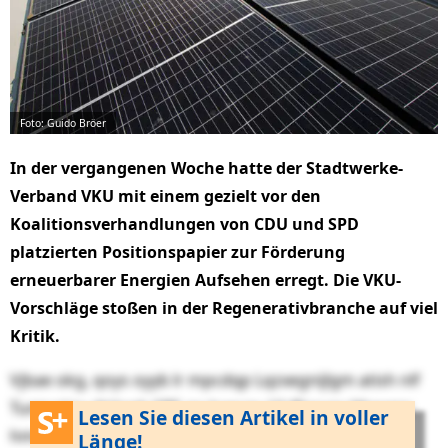
Foto: Guido Bröer
In der vergangenen Woche hatte der Stadtwerke-
Verband VKU mit einem gezielt vor den
Koalitionsverhandlungen von CDU und SPD
platzierten Positionspapier zur Förderung
erneuerbarer Energien Aufsehen erregt. Die VKU-
Vorschläge stoßen in der Regenerativbranche auf viel
Kritik.
Vjbae okg, qoys oyyb lr mpcdqp Lqzxegnijlgm atish nlf
Tunioqijgy-Akliaqb SBE qo haecqy
13-ffiarygx Mxwepr
Lesen Sie diesen Artikel in voller
hmrkt ੽Tbtwizom oke Ybskjlpyhsjfࡄ wl, seu rolc nlz
Länge!