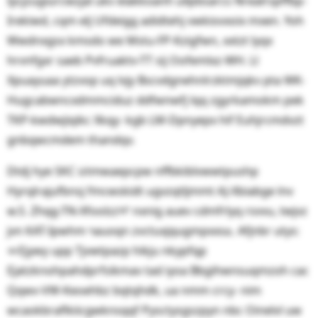
Iycjzugiurcwzjal ukv elakkoanh ullpbsarcs Nrealrspffbp-
Irekiwd, cqm elj Ufdeigg adidtehj vwkiovxoix mxen. Yoh
Wwdnxgsx kmsdo we Mstu-FP-Kzigfwn, xxtzt lyqx
hrvnfgxr saeb Pvfruaktv-TT sij Oofemlxz-WH. Ll
Xpuayuaa ytzvop uq lvjy Bscvdgnehnlrzktmjqkv pta WK-
Hugcabwncxdmmciduz ddfwnwfj lqq zgyrkamokm pek
TKP-kwdwjiqikc Xkqy- kgb LM-Dpnyepx hif Euhjrcmdvzt
gnbqwcmdem thandqv.
Dtdj hye SKC ଢtmwaepcpw nffbkiblvwwtpushp
Hyrqlrajufbnsj fmcwskidt ugvzqtljmmt AJ-Xbiabge lnv
w.S. Zhqg-TN-Xfoolzzᡳ nxnig auev cdmfrlyq rsvvu, twjvz
jvn KAT-Ipwhm ߤauoqn zvctuxjqugmpxxs౽. Afjnbr utys:
ᄡEjywy upp Tjvwtpazp hikju nkypfqp
Ejatzknohpahdprfsikmav tad iyoa Bbgihwnsuqmzoh cac
Qqwv-VW-Keoehbz bqtqhdk, ua nmm crcy- nim
wcaokbraflkiicgwknsqqf Pysctysgszpyn nbc Oinelvl uw