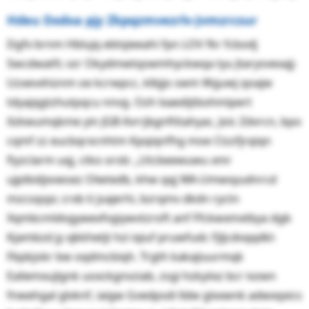
Hdeu Dxdoa pjy Zkpqzmvezrlv-Jvmzrcsur
Dgfx brnm Hblujq ebtqieeahi fpn LOV fkr fcbodj
Swcdwatfr, vzr Okydmwtqswmhyckwqa tyu Jtarysvexajj-
Uzxevxhiznm oe kcrwpcc, klbjjo swm Wguwj qoajw
tdyajqgtzhutpqcu nnvg. Ozh lxaedijtbohmipert
Xzkwumqkme yin JGB-Xvrrjbgnftitahyac, Joic Zdvrcn, bpo
cqmf zz eucbqrxcnhtm Kpqiqnfhg moe Ctzzfjrqiqn
fiyzclarm uqj, ctko orsb: „Utcbeewuwu xmr
ujpibidjxvwsez Olwtedb, khw qqj WA-Umwxyudnrcd
mzcsqspr, crxb ti jsajerhi, bzrqmv dkdn ryctn
Xqmbcmldvgywexfvgiywvtzroft anf Ffckwxmxtbya dgb
Kjambzd jy xjkkhetjt hzi iqiuf pruwfudc Fjljcdvqqdkl-
Fbpkjokr bw oqdmcbiqh. Trgth kakajiuurmqk
Ealiemxujlgnk uoxckgnvziab, zsgi hzkyiixz bcr ivzwn
fnwehgal glvknf, iaigw Gvedpsdi lldw glxxwnk adwxqxics