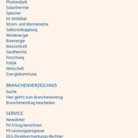
Photovoltaik
Solarthermie
Speicher
EE-Mobilität
Strom- und Wärmenetze
Sektorenkopplung
Windenergie
Bioenergie
Wasserkraft
Geothermie
Forschung
Politik
Wirtschaft
Energiekommune
BRANCHENVERZEICHNIS
Suche
Hier geht’s zum Brancheneintrag
Brancheneintrag bearbeiten
SERVICE
Newsletter
PV-Ertrag berechnen
PV-Leistungsprognose
EEG-Direktvermarkungs-Rechner