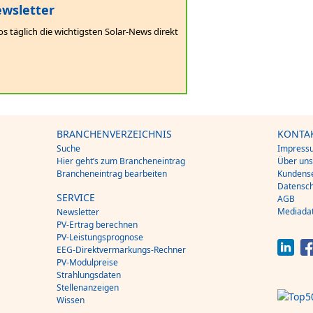
wsletter
os täglich die wichtigsten Solar-News direkt
BRANCHENVERZEICHNIS
KONTA
Suche
Impress
Hier geht’s zum Brancheneintrag
Über un
Brancheneintrag bearbeiten
Kundense
Datensch
SERVICE
AGB
Mediada
Newsletter
PV-Ertrag berechnen
PV-Leistungsprognose
EEG-Direktvermarkungs-Rechner
PV-Modulpreise
Strahlungsdaten
Stellenanzeigen
Wissen