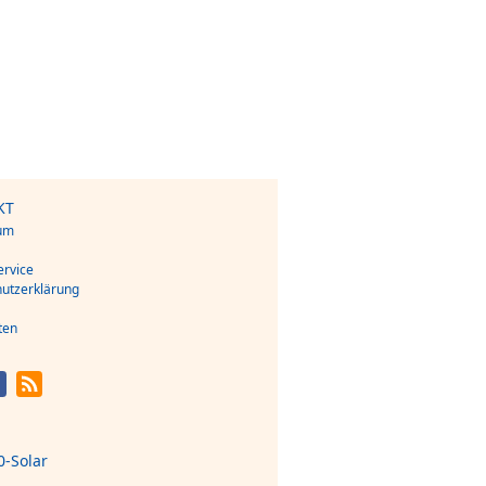
KT
um
s
rvice
utzerklärung
ten